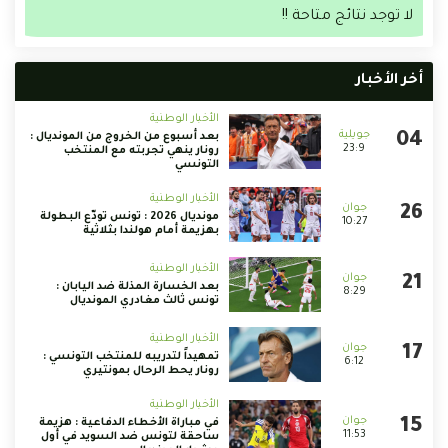
لا توجد نتائج متاحة !!
أخر الأخبار
الأخبار الوطنية
بعد أسبوع من الخروج من المونديال :
23:9
رونار ينهي تجربته مع المنتخب
التونسي
الأخبار الوطنية
مونديال 2026 : تونس تودّع البطولة
10:27
بهزيمة أمام هولندا بثلاثية
الأخبار الوطنية
بعد الخسارة المذلة ضد اليابان :
8:29
تونس ثالث مغادري المونديال
الأخبار الوطنية
تمهيداً لتدريبه للمنتخب التونسي :
6:12
رونار يحط الرحال بمونتيري
الأخبار الوطنية
في مباراة الأخطاء الدفاعية : هزيمة
11:53
ساحقة لتونس ضد السويد في أول