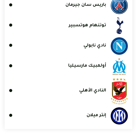
باريس سان جيرمان
توتنهام هوتسبير
نادي نابولي
أولمبيك مارسيليا
النادي الأهلي
إنتر ميلان