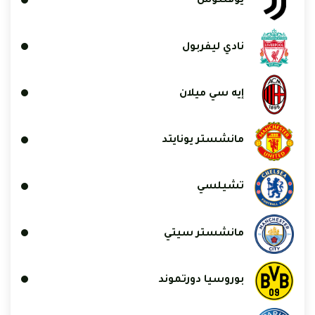
يوفنتوس
نادي ليفربول
إيه سي ميلان
مانشستر يونايتد
تشيلسي
مانشستر سيتي
بوروسيا دورتموند