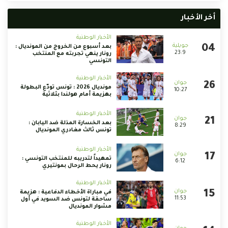
أخر الأخبار
الأخبار الوطنية
بعد أسبوع من الخروج من المونديال :
23:9
رونار ينهي تجربته مع المنتخب
التونسي
الأخبار الوطنية
مونديال 2026 : تونس تودّع البطولة
10:27
بهزيمة أمام هولندا بثلاثية
الأخبار الوطنية
بعد الخسارة المذلة ضد اليابان :
8:29
تونس ثالث مغادري المونديال
الأخبار الوطنية
تمهيداً لتدريبه للمنتخب التونسي :
6:12
رونار يحط الرحال بمونتيري
الأخبار الوطنية
في مباراة الأخطاء الدفاعية : هزيمة
11:53
ساحقة لتونس ضد السويد في أول
مشوار المونديال
الأخبار الوطنية