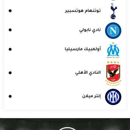
توتنهام هوتسبير
نادي نابولي
أولمبيك مارسيليا
النادي الأهلي
إنتر ميلان