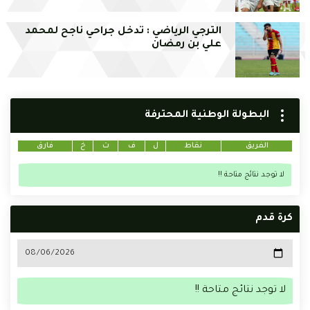
الترجي الرياضي : تدخل جراحي ناجح لمحمد
علي بن رمضان
البطولة الوطنية المحترفة
الفريق
نقاط
ل
ف
ت
خ
فارق
لا توجد نتائج متاحة !!
كرة قدم
لا توجد نتائج متاحة !!