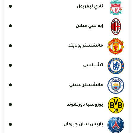
نادي ليفربول
إيه سي ميلان
مانشستر يونايتد
تشيلسي
مانشستر سيتي
بوروسيا دورتموند
باريس سان جيرمان