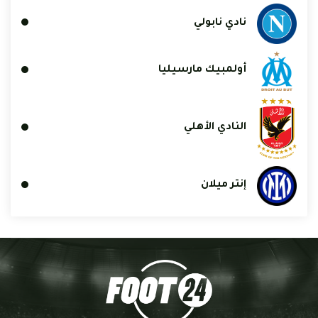
نادي نابولي
أولمبيك مارسيليا
النادي الأهلي
إنتر ميلان