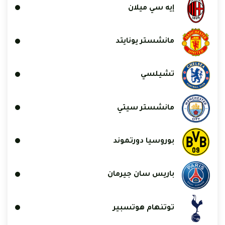
إيه سي ميلان
مانشستر يونايتد
تشيلسي
مانشستر سيتي
بوروسيا دورتموند
باريس سان جيرمان
توتنهام هوتسبير