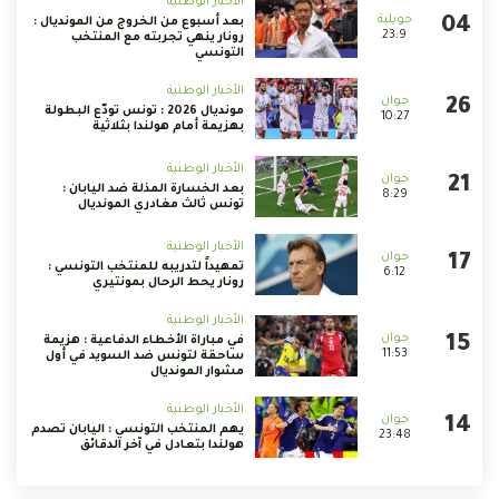
الأخبار الوطنية
بعد أسبوع من الخروج من المونديال :
23:9
رونار ينهي تجربته مع المنتخب
التونسي
الأخبار الوطنية
مونديال 2026 : تونس تودّع البطولة
10:27
بهزيمة أمام هولندا بثلاثية
الأخبار الوطنية
بعد الخسارة المذلة ضد اليابان :
8:29
تونس ثالث مغادري المونديال
الأخبار الوطنية
تمهيداً لتدريبه للمنتخب التونسي :
6:12
رونار يحط الرحال بمونتيري
الأخبار الوطنية
في مباراة الأخطاء الدفاعية : هزيمة
11:53
ساحقة لتونس ضد السويد في أول
مشوار المونديال
الأخبار الوطنية
يهم المنتخب التونسي : اليابان تصدم
23:48
هولندا بتعادل في آخر الدقائق