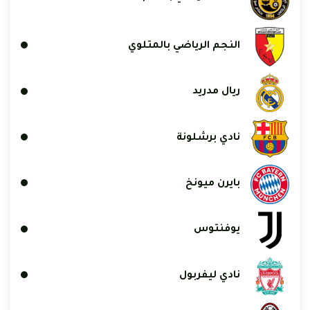
النجم الرياضي بالمتلوي
ريال مدريد
نادي برشلونة
بايرن ميونخ
يوفنتوس
نادي ليفربول