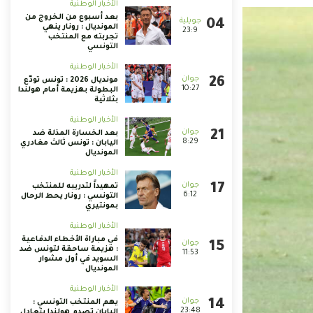
الأخبار الوطنية
بعد أسبوع من الخروج من
المونديال : رونار ينهي
23:9
تجربته مع المنتخب
التونسي
الأخبار الوطنية
مونديال 2026 : تونس تودّع
10:27
البطولة بهزيمة أمام هولندا
بثلاثية
الأخبار الوطنية
بعد الخسارة المذلة ضد
8:29
اليابان : تونس ثالث مغادري
المونديال
الأخبار الوطنية
تمهيداً لتدريبه للمنتخب
6:12
التونسي : رونار يحط الرحال
بمونتيري
الأخبار الوطنية
في مباراة الأخطاء الدفاعية
: هزيمة ساحقة لتونس ضد
11:53
السويد في أول مشوار
المونديال
الأخبار الوطنية
يهم المنتخب التونسي :
23:48
اليابان تصدم هولندا بتعادل