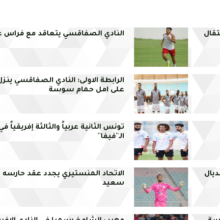
تقال
النادي الصفاقسي يتعاقد مع فراس ع
الرابطة الاولى: النادي الصفاقسي ينزل
على امل حمام سوسة
تونس الثانية عربياً والثالثة إفريقياً 
الـ''فيفا''
يال
الاتحاد المنستيري يجدد عقد حارسه 
سعيد