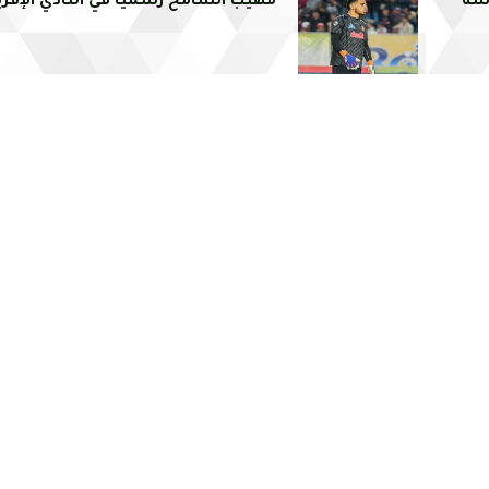
سة
مهيب الشامخ رسميا في النادي الإفر