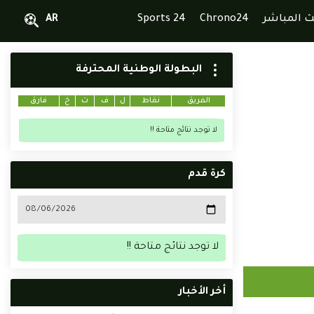
ث المباشر
Chrono24
Sports 24
AR
البطولة الوطنية المحترفة
الفريق
نقاط
ل
ف
ت
خ
فارق
لا توجد نتائج متاحة !!
كرة قدم
لا توجد نتائج متاحة !!
أخر الأخبار