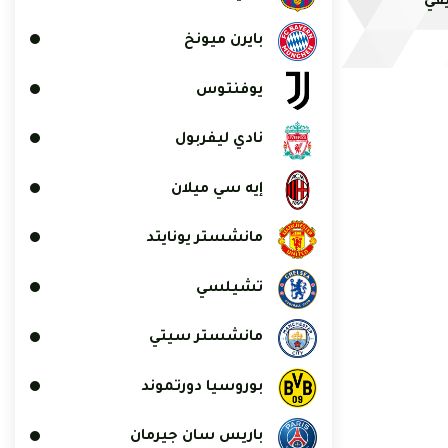
يقي
بايرن ميونخ
يوفنتوس
نادي ليفربول
إيه سي ميلان
مانشستر يونايتد
تشيلسي
مانشستر سيتي
بوروسيا دورتموند
باريس سان جيرمان