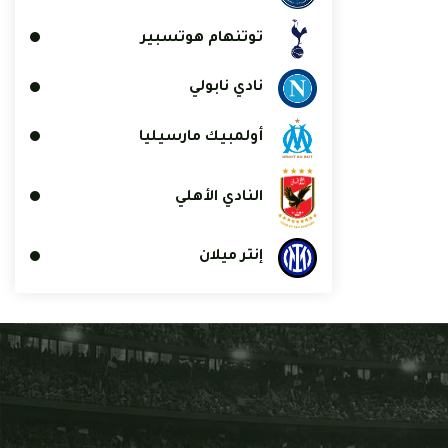
توتنهام هوتسبير
نادي نابولي
أولمبيك مارسيليا
النادي الأهلي
إنتر ميلان