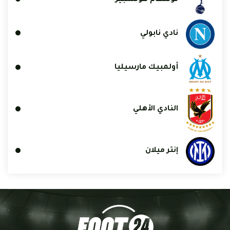
نادي نابولي
أولمبيك مارسيليا
النادي الأهلي
إنتر ميلان