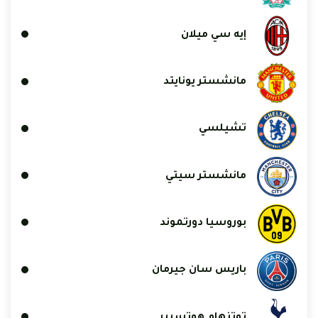
إيه سي ميلان
مانشستر يونايتد
تشيلسي
مانشستر سيتي
بوروسيا دورتموند
باريس سان جيرمان
توتنهام هوتسبير