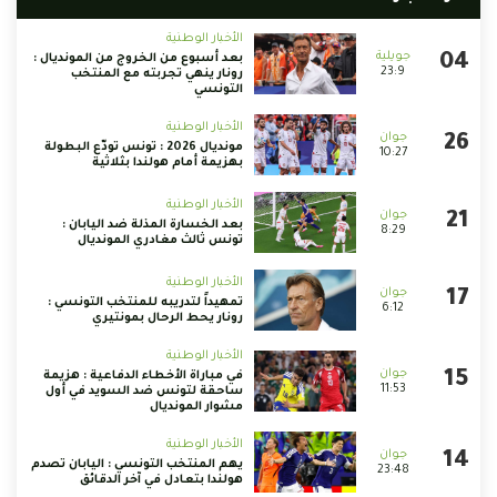
الأخبار الوطنية
بعد أسبوع من الخروج من المونديال :
23:9
رونار ينهي تجربته مع المنتخب
التونسي
الأخبار الوطنية
مونديال 2026 : تونس تودّع البطولة
10:27
بهزيمة أمام هولندا بثلاثية
الأخبار الوطنية
بعد الخسارة المذلة ضد اليابان :
8:29
تونس ثالث مغادري المونديال
الأخبار الوطنية
تمهيداً لتدريبه للمنتخب التونسي :
6:12
رونار يحط الرحال بمونتيري
الأخبار الوطنية
في مباراة الأخطاء الدفاعية : هزيمة
11:53
ساحقة لتونس ضد السويد في أول
مشوار المونديال
الأخبار الوطنية
يهم المنتخب التونسي : اليابان تصدم
23:48
هولندا بتعادل في آخر الدقائق