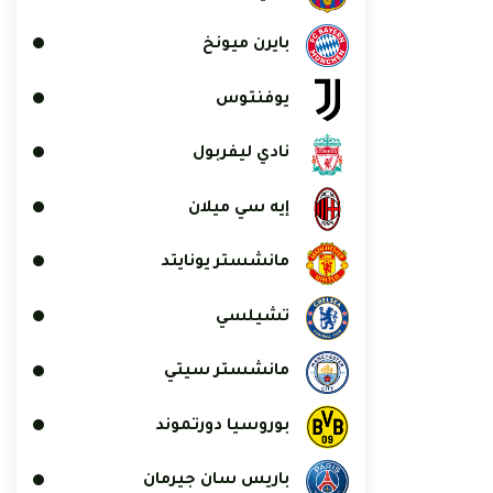
بايرن ميونخ
يوفنتوس
نادي ليفربول
إيه سي ميلان
مانشستر يونايتد
تشيلسي
مانشستر سيتي
بوروسيا دورتموند
باريس سان جيرمان