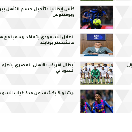
كأس إيطاليا : تأجيل حسم التأهل بين 
ويوفنتوس
الهلال السعودي يتعاقد رسميا مع ه
مانشستر يونايتد
لى
أبطال افريقيا: الاهلي المصري ينهزم ا
السوداني
برشلونة يكشف عن مدة غياب انسو ف