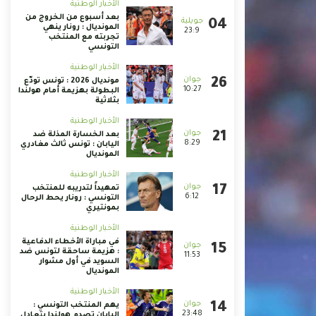
الأخبار الوطنية
بعد أسبوع من الخروج من
المونديال : رونار ينهي
23:9
تجربته مع المنتخب
التونسي
الأخبار الوطنية
مونديال 2026 : تونس تودّع
10:27
البطولة بهزيمة أمام هولندا
بثلاثية
الأخبار الوطنية
بعد الخسارة المذلة ضد
8:29
اليابان : تونس ثالث مغادري
المونديال
الأخبار الوطنية
تمهيداً لتدريبه للمنتخب
6:12
التونسي : رونار يحط الرحال
بمونتيري
الأخبار الوطنية
في مباراة الأخطاء الدفاعية
: هزيمة ساحقة لتونس ضد
11:53
السويد في أول مشوار
المونديال
الأخبار الوطنية
يهم المنتخب التونسي :
23:48
اليابان تصدم هولندا بتعادل