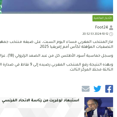
الأخبار العالمية
Foot24
2024-10-12 20:52:53
فاز المنتخب المغربي مساء اليوم السبت، على ضيفه منتخب جمهور
التصفيات المؤهلة لكأس أمم إفريقيا 2025.
وسجل خماسية أسود الأطلس كل من عبد الصمد الزلزولي (18)، عزالدين أوناحي (38، 45+2)، أشرف حكيمي (45)، وسفيان الرحيمي (70).
وبهذه النتيجة رفع المنتخ
الثالثة محتلا المركز الثالث.
استبعاد لوغريت من رئاسة الاتحاد الفرنسي