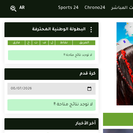
ث المباشر
Chrono24
Sports 24
AR
البطولة الوطنية المحترفة
الفريق
نقاط
ل
ف
ت
خ
فارق
لا توجد نتائج متاحة !!
كرة قدم
لا توجد نتائج متاحة !!
أخر الأخبار