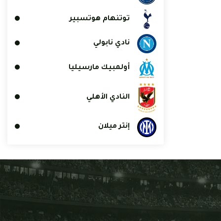
توتنهام هوتسبير
نادي نابولي
أولمبيك مارسيليا
النادي الأهلي
إنتر ميلان