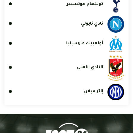
توتنهام هوتسبير
نادي نابولي
أولمبيك مارسيليا
النادي الأهلي
إنتر ميلان