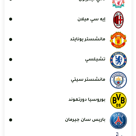
إيه سي ميلان
مانشستر يونايتد
تشيلسي
مانشستر سيتي
بوروسيا دورتموند
باريس سان جيرمان