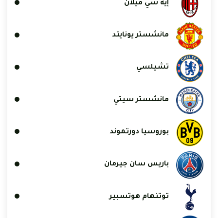
إيه سي ميلان
مانشستر يونايتد
تشيلسي
مانشستر سيتي
بوروسيا دورتموند
باريس سان جيرمان
توتنهام هوتسبير