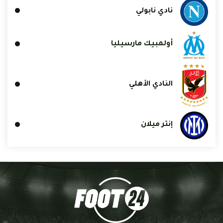
نادي نابولي
أولمبيك مارسيليا
النادي الأهلي
إنتر ميلان