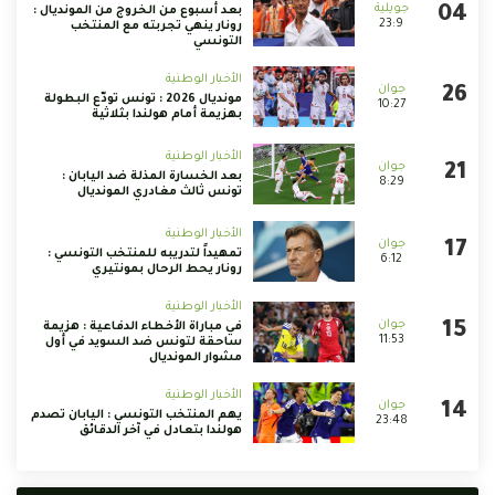
بعد أسبوع من الخروج من المونديال :
23:9
رونار ينهي تجربته مع المنتخب
التونسي
الأخبار الوطنية
مونديال 2026 : تونس تودّع البطولة
10:27
بهزيمة أمام هولندا بثلاثية
الأخبار الوطنية
بعد الخسارة المذلة ضد اليابان :
8:29
تونس ثالث مغادري المونديال
الأخبار الوطنية
تمهيداً لتدريبه للمنتخب التونسي :
6:12
رونار يحط الرحال بمونتيري
الأخبار الوطنية
في مباراة الأخطاء الدفاعية : هزيمة
11:53
ساحقة لتونس ضد السويد في أول
مشوار المونديال
الأخبار الوطنية
يهم المنتخب التونسي : اليابان تصدم
23:48
هولندا بتعادل في آخر الدقائق