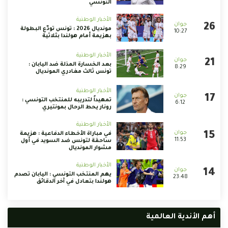
التونسي
الأخبار الوطنية
مونديال 2026 : تونس تودّع البطولة
10:27
بهزيمة أمام هولندا بثلاثية
الأخبار الوطنية
بعد الخسارة المذلة ضد اليابان :
8:29
تونس ثالث مغادري المونديال
الأخبار الوطنية
تمهيداً لتدريبه للمنتخب التونسي :
6:12
رونار يحط الرحال بمونتيري
الأخبار الوطنية
في مباراة الأخطاء الدفاعية : هزيمة
11:53
ساحقة لتونس ضد السويد في أول
مشوار المونديال
الأخبار الوطنية
يهم المنتخب التونسي : اليابان تصدم
23:48
هولندا بتعادل في آخر الدقائق
أهم الأندية العالمية