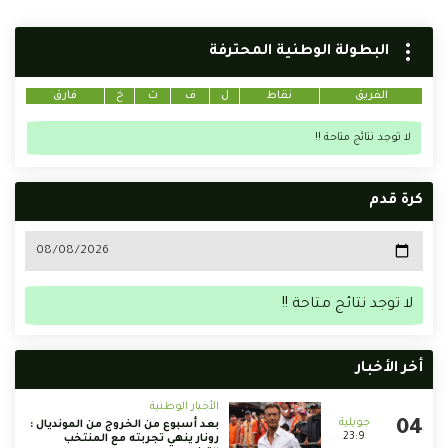
البطولة الوطنية المحترفة
الفريق
نقاط
ل
ف
ت
خ
فارق
لا توجد نتائج متاحة !!
كرة قدم
لا توجد نتائج متاحة !!
أخر الأخبار
الأخبار الوطنية
بعد أسبوع من الخروج من المونديال :
23:9
رونار ينهي تجربته مع المنتخب