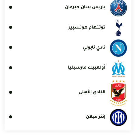
باريس سان جيرمان
توتنهام هوتسبير
نادي نابولي
أولمبيك مارسيليا
النادي الأهلي
إنتر ميلان