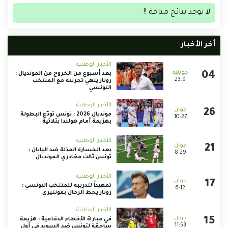
لا توجد نتائج متاحة !!
أخر الأخبار
الأخبار الوطنية
بعد أسبوع من الخروج من المونديال :
23:9
رونار ينهي تجربته مع المنتخب
التونسي
الأخبار الوطنية
مونديال 2026 : تونس تودّع البطولة
10:27
بهزيمة أمام هولندا بثلاثية
الأخبار الوطنية
بعد الخسارة المذلة ضد اليابان :
8:29
تونس ثالث مغادري المونديال
الأخبار الوطنية
تمهيداً لتدريبه للمنتخب التونسي :
6:12
رونار يحط الرحال بمونتيري
الأخبار الوطنية
في مباراة الأخطاء الدفاعية : هزيمة
11:53
ساحقة لتونس ضد السويد في أول