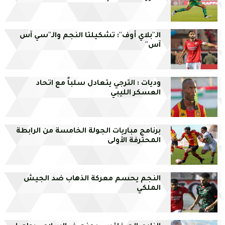
الـ''بلاي أوف'': تشكيلتا النجم والـ''سي آس
آس''
وديات : الترجي يتعادل سلباً مع اتحاد
العسكر الليبي
برنامج مباريات الجولة الخامسة من الرابطة
المحترفة الأولى
النجم يحسم معركة الذهاب ضد الجيش
الملكي