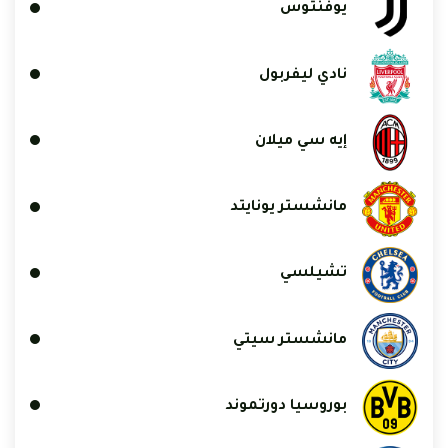
يوفنتوس
نادي ليفربول
إيه سي ميلان
مانشستر يونايتد
تشيلسي
مانشستر سيتي
بوروسيا دورتموند