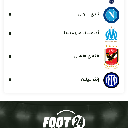
نادي نابولي
أولمبيك مارسيليا
النادي الأهلي
إنتر ميلان