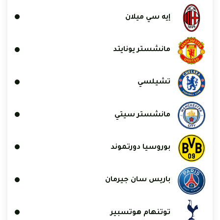
إيه سي ميلان
مانشستر يونايتد
تشيلسي
مانشستر سيتي
بوروسيا دورتموند
باريس سان جيرمان
توتنهام هوتسبير