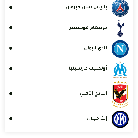
باريس سان جيرمان
توتنهام هوتسبير
نادي نابولي
أولمبيك مارسيليا
النادي الأهلي
إنتر ميلان