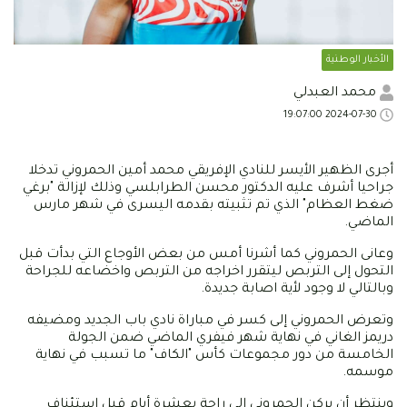
الأخبار الوطنية
محمد العبدلي
2024-07-30 19:07:00
أجرى الظهير الأيسر للنادي الإفريقي محمد أمين الحمروني تدخلا
جراحيا أشرف عليه الدكتور محسن الطرابلسي وذلك لإزالة "برغي
ضغط العظام" الذي تم تثبيته بقدمه اليسرى في شهر مارس
الماضي.
وعانى الحمروني كما أشرنا أمس من بعض الأوجاع التي بدأت قبل
التحول إلى التربص ليتقرر اخراجه من التربص واخضاعه للجراحة
وبالتالي لا وجود لأية اصابة جديدة.
وتعرض الحمروني إلى كسر في مباراة نادي باب الجديد ومضيفه
دريمز الغاني في نهاية شهر فيفري الماضي ضمن الجولة
الخامسة من دور مجموعات كأس "الكاف" ما تسبب في نهاية
موسمه.
وينتظر أن يركن الحمروني إلى راحة بعشرة أيام قبل استئناف