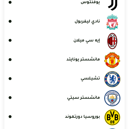
يوفنتوس
نادي ليفربول
إيه سي ميلان
مانشستر يونايتد
تشيلسي
مانشستر سيتي
بوروسيا دورتموند