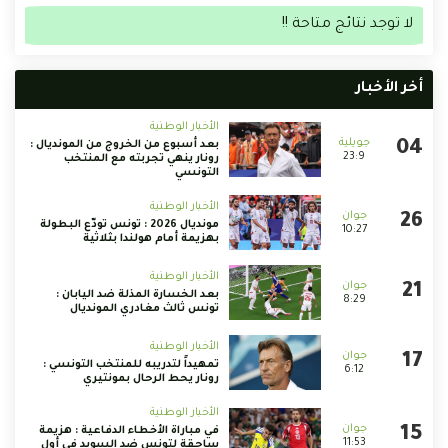
لا توجد نتائج متاحة !!
أخر الأخبار
الأخبار الوطنية
بعد أسبوع من الخروج من المونديال :
23:9
رونار ينهي تجربته مع المنتخب
التونسي
الأخبار الوطنية
مونديال 2026 : تونس تودّع البطولة
10:27
بهزيمة أمام هولندا بثلاثية
الأخبار الوطنية
بعد الخسارة المذلة ضد اليابان :
8:29
تونس ثالث مغادري المونديال
الأخبار الوطنية
تمهيداً لتدريبه للمنتخب التونسي :
6:12
رونار يحط الرحال بمونتيري
الأخبار الوطنية
في مباراة الأخطاء الدفاعية : هزيمة
11:53
ساحقة لتونس ضد السويد في أول