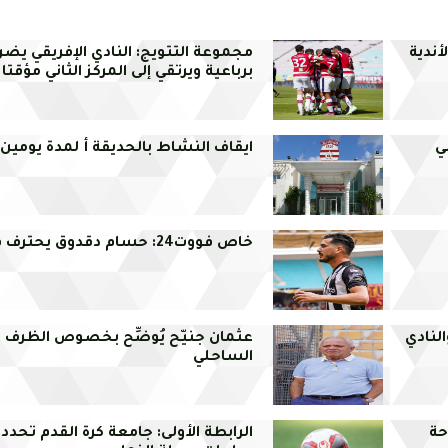
أندية
مجموعة التتويج: النادي الإفريقي يض
برباعية ويرتقي إلى المركز الثاني مؤقتا
ي
ايقاف النشاط بالحديقة أ لمدة يومين
خاص فووت24: حسام دقدوق يحترف في أوروبا
لنادي
عثمان جنيّح يُوضِّح بخصوص الظرف ا
الساحلي
حة
الرابطة الأولى: جامعة كرة القدم تحدد 