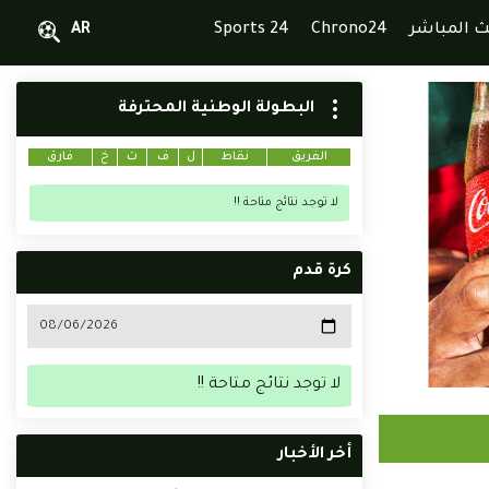
ث المباشر
Chrono24
Sports 24
AR
البطولة الوطنية المحترفة
الفريق
نقاط
ل
ف
ت
خ
فارق
لا توجد نتائج متاحة !!
كرة قدم
لا توجد نتائج متاحة !!
أخر الأخبار