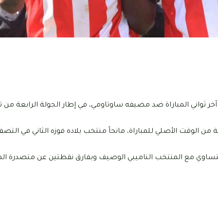
9 جوان 2024، فوزاً بهدف دون رد في آخر ثواني المباراة ضد مضيفه ساوتاومي، في إطار الجولة الراب
ن الوقت الأصلي للمباراة، مانحاً منتخب بلاده فوزه الثاني في التصف
7 نقاط في المركز الخامس، بالتساوي مع المنتخب الناميبي الوصيف وبفارق نقطتين عن متصد