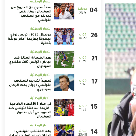
الأخبار الوطنية
بعد أسبوع من الخروج من
المونديال : رونار ينهي
23:9
تجربته مع المنتخب
التونسي
الأخبار الوطنية
مونديال 2026 : تونس تودّع
10:27
البطولة بهزيمة أمام هولندا
بثلاثية
الأخبار الوطنية
بعد الخسارة المذلة ضد
8:29
اليابان : تونس ثالث مغادري
المونديال
الأخبار الوطنية
تمهيداً لتدريبه للمنتخب
6:12
التونسي : رونار يحط الرحال
بمونتيري
الأخبار الوطنية
في مباراة الأخطاء الدفاعية
: هزيمة ساحقة لتونس ضد
11:53
السويد في أول مشوار
المونديال
الأخبار الوطنية
يهم المنتخب التونسي :
23:48
اليابان تصدم هولندا بتعادل