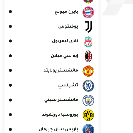
بايرن ميونخ
يوفنتوس
نادي ليفربول
إيه سي ميلان
مانشستر يونايتد
تشيلسي
مانشستر سيتي
بوروسيا دورتموند
باريس سان جيرمان