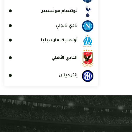
توتنهام هوتسبير
نادي نابولي
أولمبيك مارسيليا
النادي الأهلي
إنتر ميلان