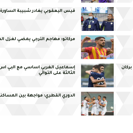
قيس اليعقوبي يغادر شبيبة الساورة ا
مركاتو: مهاجم الترجي يمضي لغزل ال
ركان
إسماعيل الغربي اساسي مع البي اس ج
الثالثة على التوالي
الدوري القطري: مواجهة بين المساك