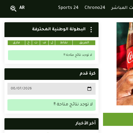
ث المباشر
Chrono24
Sports 24
AR
البطولة الوطنية المحترفة
الفريق
نقاط
ل
ف
ت
خ
فارق
لا توجد نتائج متاحة !!
كرة قدم
لا توجد نتائج متاحة !!
أخر الأخبار