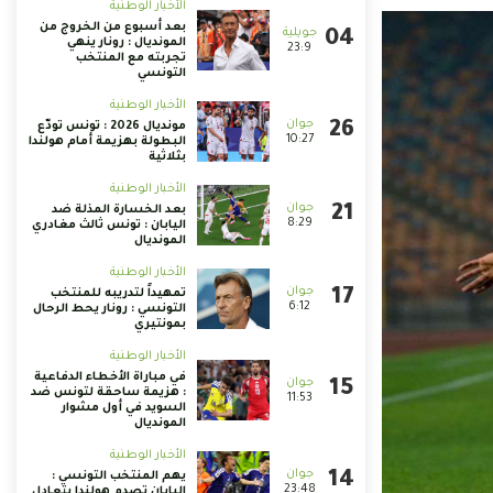
الأخبار الوطنية
بعد أسبوع من الخروج من
المونديال : رونار ينهي
23:9
تجربته مع المنتخب
التونسي
الأخبار الوطنية
مونديال 2026 : تونس تودّع
10:27
البطولة بهزيمة أمام هولندا
بثلاثية
الأخبار الوطنية
بعد الخسارة المذلة ضد
8:29
اليابان : تونس ثالث مغادري
المونديال
الأخبار الوطنية
تمهيداً لتدريبه للمنتخب
6:12
التونسي : رونار يحط الرحال
بمونتيري
الأخبار الوطنية
في مباراة الأخطاء الدفاعية
: هزيمة ساحقة لتونس ضد
11:53
السويد في أول مشوار
المونديال
الأخبار الوطنية
يهم المنتخب التونسي :
23:48
اليابان تصدم هولندا بتعادل