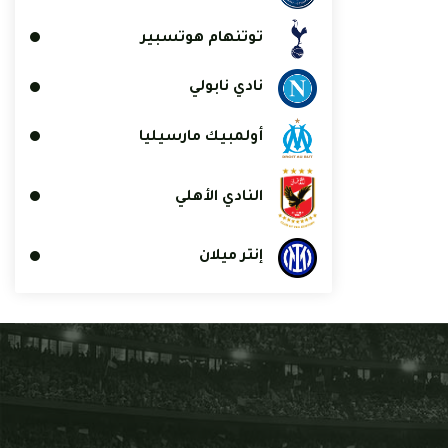
توتنهام هوتسبير
نادي نابولي
أولمبيك مارسيليا
النادي الأهلي
إنتر ميلان