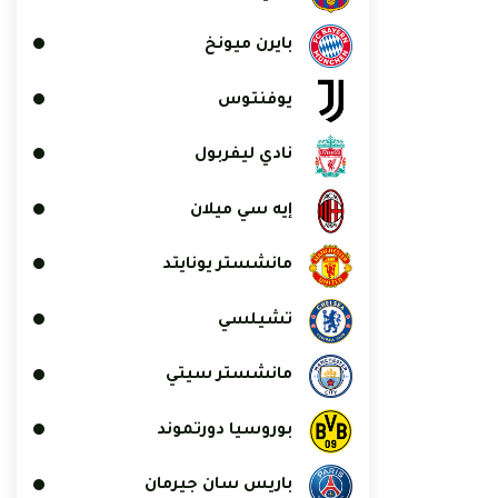
بايرن ميونخ
يوفنتوس
نادي ليفربول
إيه سي ميلان
مانشستر يونايتد
تشيلسي
مانشستر سيتي
بوروسيا دورتموند
باريس سان جيرمان