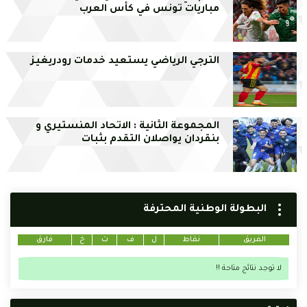
مباريات تونس في كأس العرب
الترجي الرياضي يستعيد خدمات رودريغيز
المجموعة الثانية : الاتحاد المنستيري و
بنقردان يواصلان التقدم بثبات
البطولة الوطنية المحترفة
الفريق
نقاط
ل
ف
ت
خ
فارق
لا توجد نتائج متاحة !!