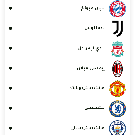
بايرن ميونخ
يوفنتوس
نادي ليفربول
إيه سي ميلان
مانشستر يونايتد
تشيلسي
مانشستر سيتي