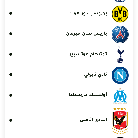
بوروسيا دورتموند
باريس سان جيرمان
توتنهام هوتسبير
نادي نابولي
أولمبيك مارسيليا
النادي الأهلي