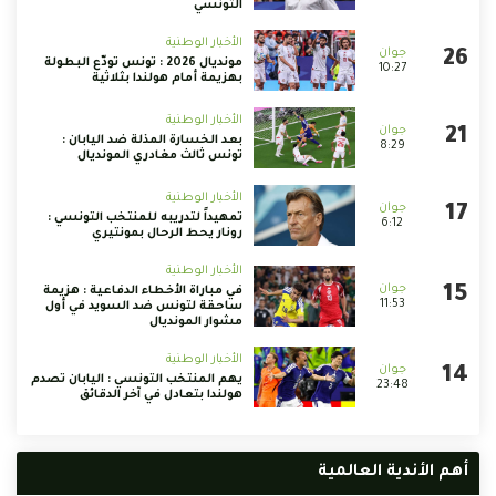
التونسي
الأخبار الوطنية
مونديال 2026 : تونس تودّع البطولة
10:27
بهزيمة أمام هولندا بثلاثية
الأخبار الوطنية
بعد الخسارة المذلة ضد اليابان :
8:29
تونس ثالث مغادري المونديال
الأخبار الوطنية
تمهيداً لتدريبه للمنتخب التونسي :
6:12
رونار يحط الرحال بمونتيري
الأخبار الوطنية
في مباراة الأخطاء الدفاعية : هزيمة
11:53
ساحقة لتونس ضد السويد في أول
مشوار المونديال
الأخبار الوطنية
يهم المنتخب التونسي : اليابان تصدم
23:48
هولندا بتعادل في آخر الدقائق
أهم الأندية العالمية