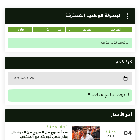
البطولة الوطنية المحترفة
الفريق
نقاط
ل
ف
ت
خ
فارق
لا توجد نتائج متاحة !!
كرة قدم
لا توجد نتائج متاحة !!
أخر الأخبار
الأخبار الوطنية
بعد أسبوع من الخروج من المونديال :
23:9
رونار ينهي تجربته مع المنتخب