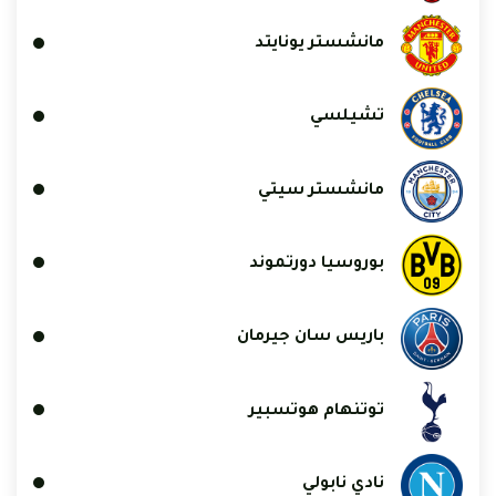
مانشستر يونايتد
تشيلسي
مانشستر سيتي
بوروسيا دورتموند
باريس سان جيرمان
توتنهام هوتسبير
نادي نابولي