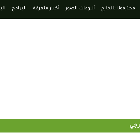
محترفونا بالخارج
ألبومات الصور
أخبار متفرقة
البرامج
الب
رجي