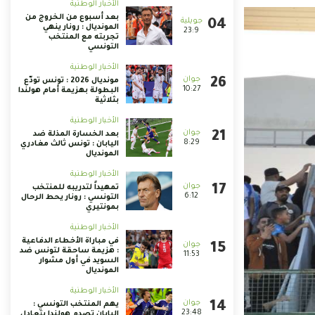
الأخبار الوطنية
بعد أسبوع من الخروج من
المونديال : رونار ينهي
23:9
تجربته مع المنتخب
التونسي
الأخبار الوطنية
مونديال 2026 : تونس تودّع
10:27
البطولة بهزيمة أمام هولندا
بثلاثية
الأخبار الوطنية
بعد الخسارة المذلة ضد
8:29
اليابان : تونس ثالث مغادري
المونديال
الأخبار الوطنية
تمهيداً لتدريبه للمنتخب
6:12
التونسي : رونار يحط الرحال
بمونتيري
الأخبار الوطنية
في مباراة الأخطاء الدفاعية
: هزيمة ساحقة لتونس ضد
11:53
السويد في أول مشوار
المونديال
الأخبار الوطنية
يهم المنتخب التونسي :
23:48
اليابان تصدم هولندا بتعادل