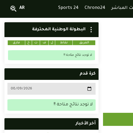
ث المباشر
Chrono24
Sports 24
AR
البطولة الوطنية المحترفة
الفريق
نقاط
ل
ف
ت
خ
فارق
لا توجد نتائج متاحة !!
كرة قدم
لا توجد نتائج متاحة !!
أخر الأخبار