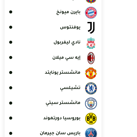
بايرن ميونخ
يوفنتوس
نادي ليفربول
إيه سي ميلان
مانشستر يونايتد
تشيلسي
مانشستر سيتي
بوروسيا دورتموند
باريس سان جيرمان