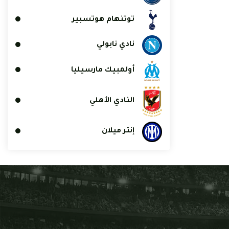
توتنهام هوتسبير
نادي نابولي
أولمبيك مارسيليا
النادي الأهلي
إنتر ميلان