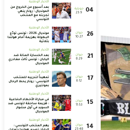
الأخبار الوطنية
بعد أسبوع من الخروج من
المونديال : رونار ينهي
23:9
تجربته مع المنتخب
التونسي
الأخبار الوطنية
مونديال 2026 : تونس تودّع
10:27
البطولة بهزيمة أمام هولندا
بثلاثية
الأخبار الوطنية
بعد الخسارة المذلة ضد
8:29
اليابان : تونس ثالث مغادري
المونديال
الأخبار الوطنية
تمهيداً لتدريبه للمنتخب
6:12
التونسي : رونار يحط الرحال
بمونتيري
الأخبار الوطنية
في مباراة الأخطاء الدفاعية
: هزيمة ساحقة لتونس ضد
11:53
السويد في أول مشوار
المونديال
الأخبار الوطنية
يهم المنتخب التونسي :
23:48
اليابان تصدم هولندا بتعادل