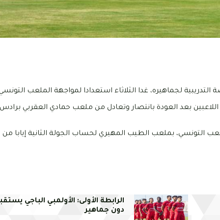
لتدريبية لجماهيره، غدا الثلاثاء استعدادا لمواجهة الملعب التونسي
لاعبين بعد العودة بانتصار وتعادل من ملعب حمادي العقربي برادس،
صفاقسي، يوم الجمعة 06 ماي 2024، ضيفه الملعب التونسي، بملعب الطيب المهيري لحساب الجولة الثانية إياب
الرابطة الأولى: الأولمبي الباجي يستقب
دون جماهير