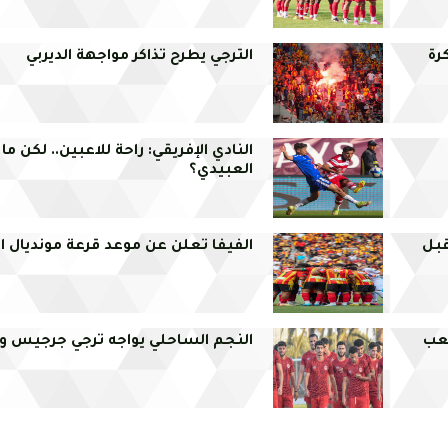
كرة
الترجي يطرح تذاكر مواجهة الديربي
النادي الإفريقي: راحة للاعبين.. لكن م
العبيدي؟
قبل
الفيفا تعلن عن موعد قرعة مونديال ال
عب
النجم الساحلي يواجه ترجي جرجيس ود