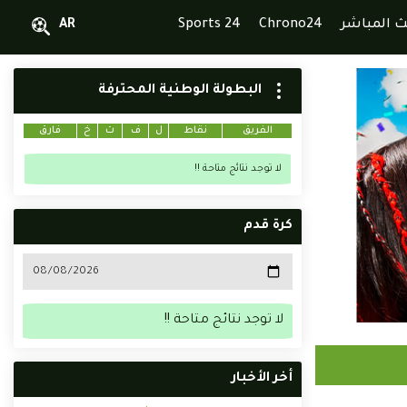
ث المباشر
Chrono24
Sports 24
AR
البطولة الوطنية المحترفة
الفريق
نقاط
ل
ف
ت
خ
فارق
لا توجد نتائج متاحة !!
كرة قدم
لا توجد نتائج متاحة !!
أخر الأخبار