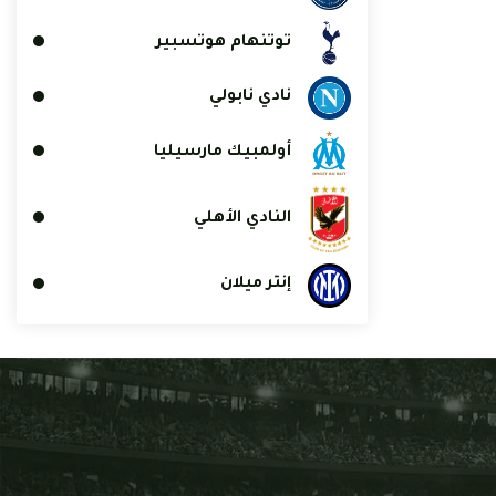
توتنهام هوتسبير
نادي نابولي
أولمبيك مارسيليا
النادي الأهلي
إنتر ميلان