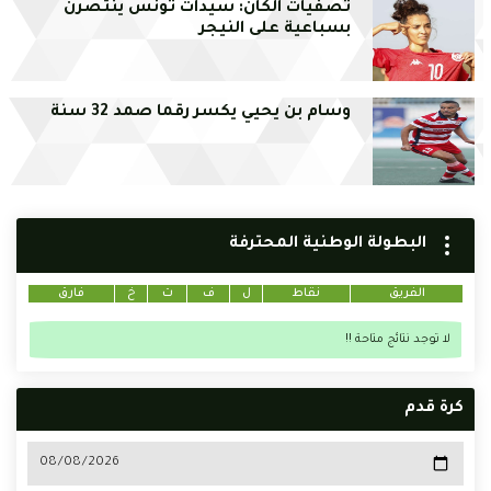
تصفيات الكان: سيدات تونس ينتصرن
بسباعية على النيجر
وسام بن يحيي يكسر رقما صمد 32 سنة
البطولة الوطنية المحترفة
الفريق
نقاط
ل
ف
ت
خ
فارق
لا توجد نتائج متاحة !!
كرة قدم