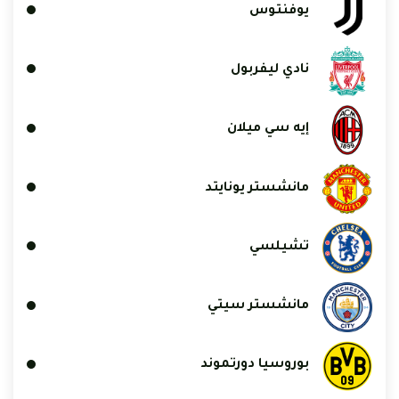
يوفنتوس
نادي ليفربول
إيه سي ميلان
مانشستر يونايتد
تشيلسي
مانشستر سيتي
بوروسيا دورتموند