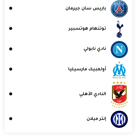
باريس سان جيرمان
توتنهام هوتسبير
نادي نابولي
أولمبيك مارسيليا
النادي الأهلي
إنتر ميلان