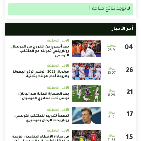
لا توجد نتائج متاحة !!
أخر الأخبار
الأخبار الوطنية
بعد أسبوع من الخروج من المونديال :
23:9
رونار ينهي تجربته مع المنتخب
التونسي
الأخبار الوطنية
مونديال 2026 : تونس تودّع البطولة
10:27
بهزيمة أمام هولندا بثلاثية
الأخبار الوطنية
بعد الخسارة المذلة ضد اليابان :
8:29
تونس ثالث مغادري المونديال
الأخبار الوطنية
تمهيداً لتدريبه للمنتخب التونسي :
6:12
رونار يحط الرحال بمونتيري
الأخبار الوطنية
في مباراة الأخطاء الدفاعية : هزيمة
11:53