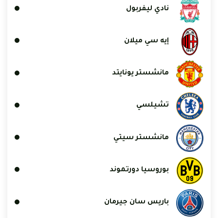
نادي ليفربول
إيه سي ميلان
مانشستر يونايتد
تشيلسي
مانشستر سيتي
بوروسيا دورتموند
باريس سان جيرمان