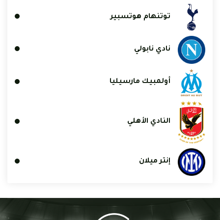
توتنهام هوتسبير
نادي نابولي
أولمبيك مارسيليا
النادي الأهلي
إنتر ميلان