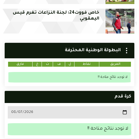
خاص فووت24: لجنة النزاعات تغرم قيس
اليعقوبي
البطولة الوطنية المحترفة
الفريق
نقاط
ل
ف
ت
خ
فارق
لا توجد نتائج متاحة !!
كرة قدم
لا توجد نتائج متاحة !!