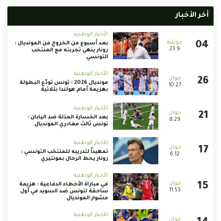
أخر الأخبار
الأخبار الوطنية
بعد أسبوع من الخروج من المونديال :
23:9
رونار ينهي تجربته مع المنتخب
التونسي
الأخبار الوطنية
مونديال 2026 : تونس تودّع البطولة
10:27
بهزيمة أمام هولندا بثلاثية
الأخبار الوطنية
بعد الخسارة المذلة ضد اليابان :
8:29
تونس ثالث مغادري المونديال
الأخبار الوطنية
تمهيداً لتدريبه للمنتخب التونسي :
6:12
رونار يحط الرحال بمونتيري
الأخبار الوطنية
في مباراة الأخطاء الدفاعية : هزيمة
11:53
ساحقة لتونس ضد السويد في أول
مشوار المونديال
الأخبار الوطنية