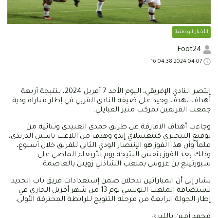
الأخبار الوطنية
Foot24
2024-04-07 16:04:38
إنتصر النادي الإفريقي، اليوم الأحد 7 أفريل 2024، بنتيجة أربعة
أهداف لهدف وحيد على ضيفه النادي القربي في إطار مباراة ودية
جمعت الفريقين بمركب منير القبايلي.
وجاءت أهداف الافارقة عن طريق حمدي العبيدي وثنائية من
توقيع النيجيري كينغسلاي إيدو وهدف من اللاعب ياسين الدريدي،
علماً وأن هذا الفوز هو الإنتصار الودي الثاني للفريق خلال أسبوع،
وذلك بعد الفوز بنفس النتيجة يوم الأربعاء الماضي على
سبورتينغ بن عروس بملعب الشاذلي زويتن بالعاصمة.
يشار إلى أن المباراتين تدخلان ضمن إستعدادات فريق باب الجديد
لاستضافة الملعب التونسي يوم 13 من شهر أفريل الجاري في
إطار الجولة الرابعة من مرحلة التتويج للرابطة المحترفة الأولى.
محمد أمين بالليري