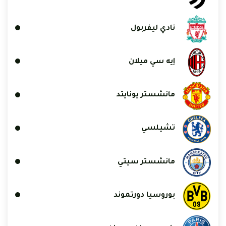
نادي ليفربول
إيه سي ميلان
مانشستر يونايتد
تشيلسي
مانشستر سيتي
بوروسيا دورتموند