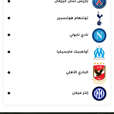
باريس سان جيرمان
توتنهام هوتسبير
نادي نابولي
أولمبيك مارسيليا
النادي الأهلي
إنتر ميلان