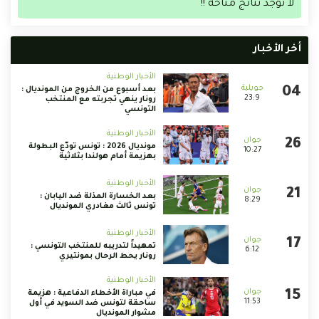
لا توجد نتائج متاحة !!
أخر الأخبار
الأخبار الوطنية
بعد أسبوع من الخروج من المونديال :
23:9
رونار ينهي تجربته مع المنتخب
التونسي
الأخبار الوطنية
مونديال 2026 : تونس تودّع البطولة
10:27
بهزيمة أمام هولندا بثلاثية
الأخبار الوطنية
بعد الخسارة المذلة ضد اليابان :
8:29
تونس ثالث مغادري المونديال
الأخبار الوطنية
تمهيداً لتدريبه للمنتخب التونسي :
6:12
رونار يحط الرحال بمونتيري
الأخبار الوطنية
في مباراة الأخطاء الدفاعية : هزيمة
11:53
ساحقة لتونس ضد السويد في أول
مشوار المونديال