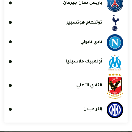
باريس سان جيرمان
توتنهام هوتسبير
نادي نابولي
أولمبيك مارسيليا
النادي الأهلي
إنتر ميلان