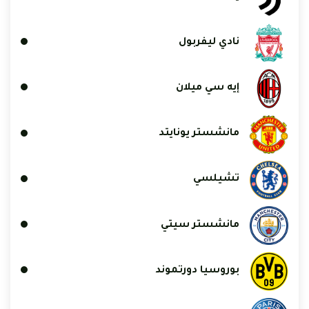
نادي ليفربول
إيه سي ميلان
مانشستر يونايتد
تشيلسي
مانشستر سيتي
بوروسيا دورتموند