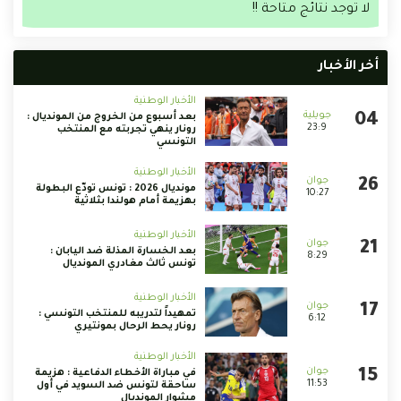
لا توجد نتائج متاحة !!
أخر الأخبار
الأخبار الوطنية
بعد أسبوع من الخروج من المونديال :
23:9
رونار ينهي تجربته مع المنتخب
التونسي
الأخبار الوطنية
مونديال 2026 : تونس تودّع البطولة
10:27
بهزيمة أمام هولندا بثلاثية
الأخبار الوطنية
بعد الخسارة المذلة ضد اليابان :
8:29
تونس ثالث مغادري المونديال
الأخبار الوطنية
تمهيداً لتدريبه للمنتخب التونسي :
6:12
رونار يحط الرحال بمونتيري
الأخبار الوطنية
في مباراة الأخطاء الدفاعية : هزيمة
11:53
ساحقة لتونس ضد السويد في أول
مشوار المونديال