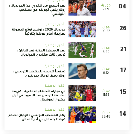
الأخبار الوطنية
بعد أسبوع من الخروج من المونديال :
23:9
رونار ينهي تجربته مع المنتخب
التونسي
الأخبار الوطنية
مونديال 2026 : تونس تودّع البطولة
10:27
بهزيمة أمام هولندا بثلاثية
الأخبار الوطنية
بعد الخسارة المذلة ضد اليابان :
8:29
تونس ثالث مغادري المونديال
الأخبار الوطنية
تمهيداً لتدريبه للمنتخب التونسي :
6:12
رونار يحط الرحال بمونتيري
الأخبار الوطنية
في مباراة الأخطاء الدفاعية : هزيمة
11:53
ساحقة لتونس ضد السويد في أول
مشوار المونديال
الأخبار الوطنية
يهم المنتخب التونسي : اليابان تصدم
23:48
هولندا بتعادل في آخر الدقائق