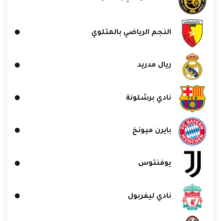
النجم الرياضي بالمتلوي
ريال مدريد
نادي برشلونة
بايرن ميونخ
يوفنتوس
نادي ليفربول