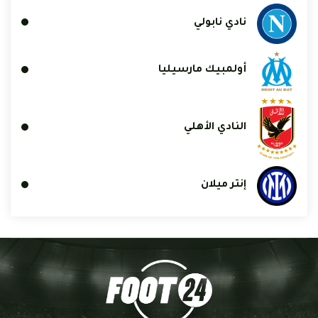
نادي نابولي
أولمبيك مارسيليا
النادي الأهلي
إنتر ميلان