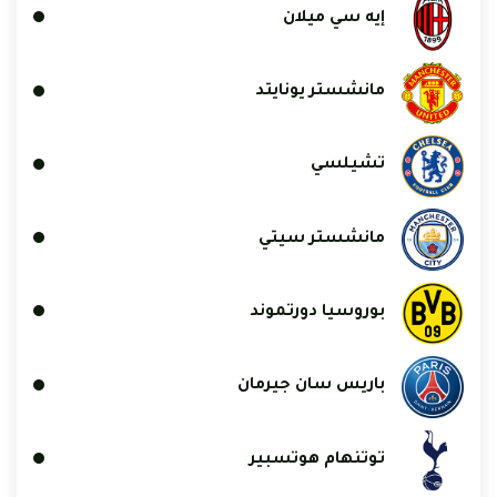
إيه سي ميلان
مانشستر يونايتد
تشيلسي
مانشستر سيتي
بوروسيا دورتموند
باريس سان جيرمان
توتنهام هوتسبير