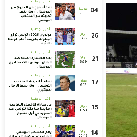
الأخبار الوطنية
بعد أسبوع من الخروج من
المونديال : رونار ينهي
23:9
تجربته مع المنتخب
التونسي
الأخبار الوطنية
مونديال 2026 : تونس تودّع
10:27
البطولة بهزيمة أمام هولندا
بثلاثية
الأخبار الوطنية
بعد الخسارة المذلة ضد
8:29
اليابان : تونس ثالث مغادري
المونديال
الأخبار الوطنية
تمهيداً لتدريبه للمنتخب
6:12
التونسي : رونار يحط الرحال
بمونتيري
الأخبار الوطنية
في مباراة الأخطاء الدفاعية
: هزيمة ساحقة لتونس ضد
11:53
السويد في أول مشوار
المونديال
الأخبار الوطنية
يهم المنتخب التونسي :
23:48
اليابان تصدم هولندا بتعادل