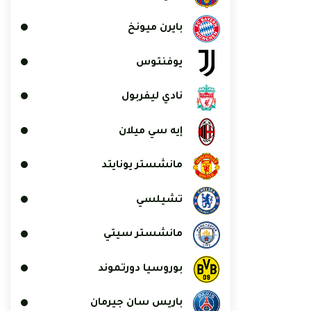
بايرن ميونخ
يوفنتوس
نادي ليفربول
إيه سي ميلان
مانشستر يونايتد
تشيلسي
مانشستر سيتي
بوروسيا دورتموند
باريس سان جيرمان