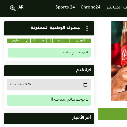
ث المباشر
Chrono24
Sports 24
AR
البطولة الوطنية المحترفة
الفريق
نقاط
ل
ف
ت
خ
فارق
لا توجد نتائج متاحة !!
كرة قدم
لا توجد نتائج متاحة !!
أخر الأخبار