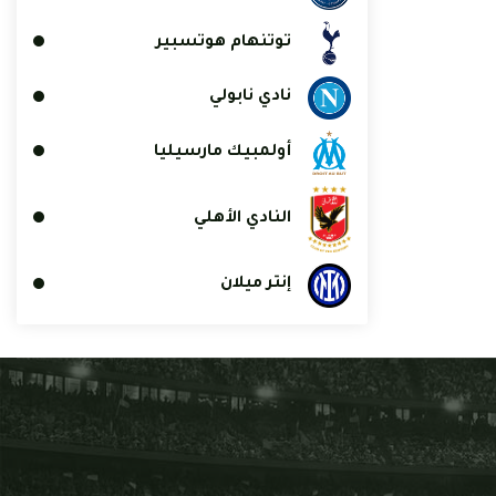
توتنهام هوتسبير
نادي نابولي
أولمبيك مارسيليا
النادي الأهلي
إنتر ميلان