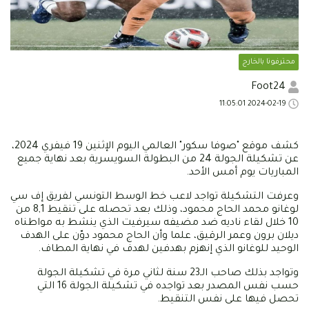
محترفونا بالخارج
Foot24
2024-02-19 11:05:01
كشف موقع "صوفا سكور" العالمي اليوم الإثنين 19 فيفري 2024،
عن تشكيلة الجولة 24 من البطولة السويسرية بعد نهاية جميع
المباريات يوم أمس الأحد.
وعرفت التشكيلة تواجد لاعب خط الوسط التونسي لفريق إف سي
لوغانو محمد الحاج محمود، وذلك بعد تحصله على تنقيط 8,1 من
10 خلال لقاء ناديه ضد مضيفه سيرفيت الذي ينشط به مواطناه
ديلان برون وعمر الرقيق، علما وأن الحاج محمود دوّن على الهدف
الوحيد للوغانو الذي إنهزم بهدفين لهدف في نهاية المطاف.
وتواجد بذلك صاحب الـ23 سنة لثاني مرة في تشكيلة الجولة
حسب نفس المصدر بعد تواجده في تشكيلة الجولة 16 التي
تحصل فيها على نفس التنقيط.