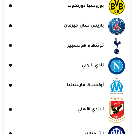
بوروسيا دورتموند
باريس سان جيرمان
توتنهام هوتسبير
نادي نابولي
أولمبيك مارسيليا
النادي الأهلي