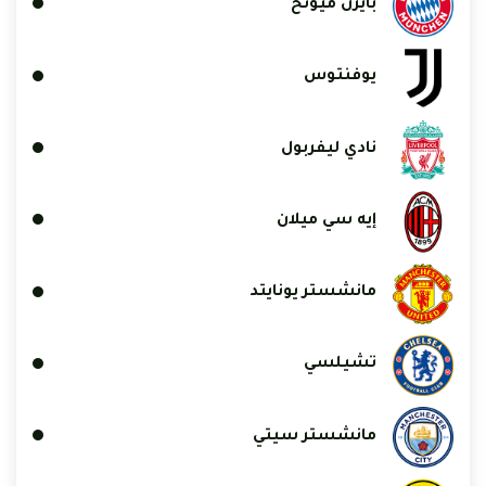
بايرن ميونخ
يوفنتوس
نادي ليفربول
إيه سي ميلان
مانشستر يونايتد
تشيلسي
مانشستر سيتي