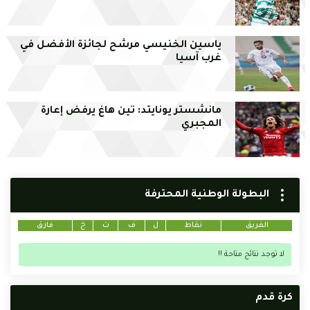
ياسين الخنيسي مرشح لجائزة الأفضل في
غرب آسيا
مانشستر يونايتد: تين هاغ يرفض إعارة
المجبري
البطولة الوطنية المحترفة
الفريق
نقاط
ل
ف
ت
خ
فارق
لا توجد نتائج متاحة !!
كرة قدم