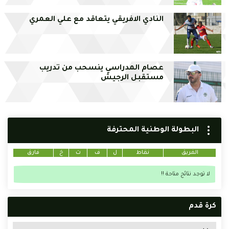
النادي الافريقي يتعاقد مع علي العمري
عصام المدراسي ينسحب من تدريب
مستقبل الرجيش
البطولة الوطنية المحترفة
الفريق
نقاط
ل
ف
ت
خ
فارق
لا توجد نتائج متاحة !!
كرة قدم