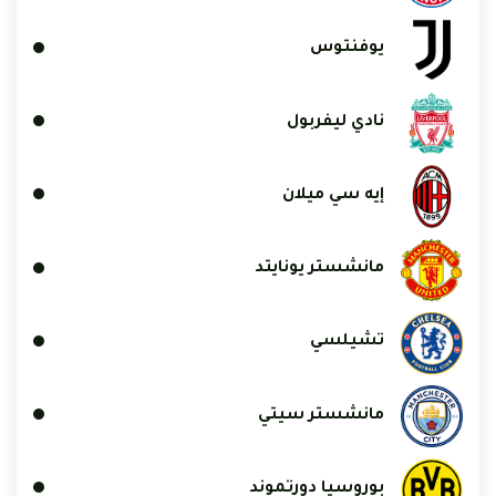
يوفنتوس
نادي ليفربول
إيه سي ميلان
مانشستر يونايتد
تشيلسي
مانشستر سيتي
بوروسيا دورتموند