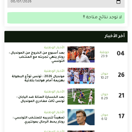
لا توجد نتائج متاحة !!
أخر الأخبار
الأخبار الوطنية
بعد أسبوع من الخروج من المونديال :
23:9
رونار ينهي تجربته مع المنتخب
التونسي
الأخبار الوطنية
مونديال 2026 : تونس تودّع البطولة
10:27
بهزيمة أمام هولندا بثلاثية
الأخبار الوطنية
بعد الخسارة المذلة ضد اليابان :
8:29
تونس ثالث مغادري المونديال
الأخبار الوطنية
تمهيداً لتدريبه للمنتخب التونسي :
6:12
رونار يحط الرحال بمونتيري
الأخبار الوطنية