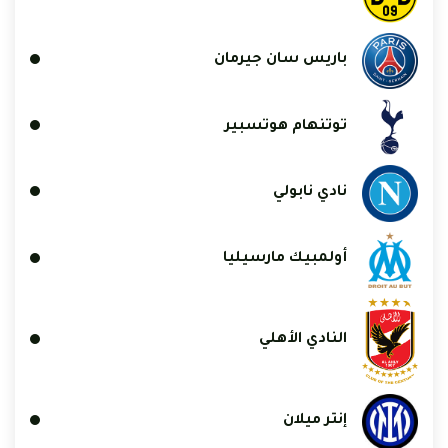
باريس سان جيرمان
توتنهام هوتسبير
نادي نابولي
أولمبيك مارسيليا
النادي الأهلي
إنتر ميلان