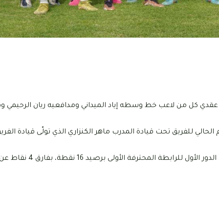
اضي البنزرتي اليوم الأربعاء 10 جانفي 2024 عن تجديد عقدي كل من لاعب خط وسطه إياد الميداني ومدافعيه ريان
لحالي للفريق تحت قيادة المدرب ماهر الكنزاري الذي تولّى قيادة الفر
يشار إلى أن الفريق إحتل المركز الرابع في ترتيب المجموعة الث