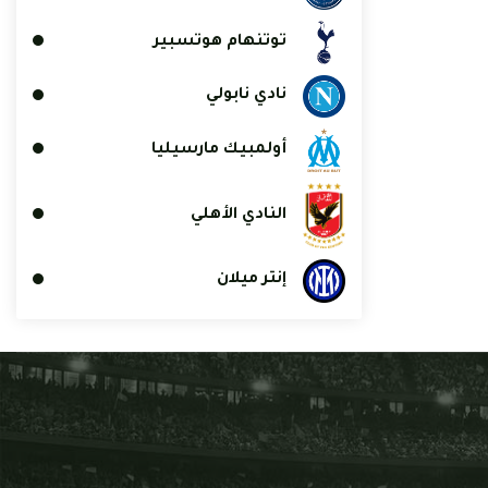
توتنهام هوتسبير
نادي نابولي
أولمبيك مارسيليا
النادي الأهلي
إنتر ميلان