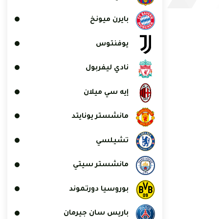
بايرن ميونخ
يوفنتوس
نادي ليفربول
إيه سي ميلان
مانشستر يونايتد
تشيلسي
مانشستر سيتي
بوروسيا دورتموند
باريس سان جيرمان