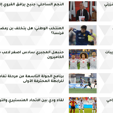
النجم الساحلي: جنيح يرافق القروي إل
المنتخب الوطني: هل يتخلف بن رمض
فرنسا؟
بات
حنبعل المجبري سادس اصغر لاعب ف
الكاميرون
برنامج الجولة التاسعة من مرحلة تفاد
للرابطة المحترفة الأولى
احي
لقاء ودي بين الاتحاد المنستيري والت