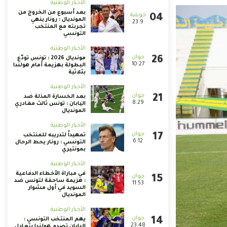
الأخبار الوطنية
بعد أسبوع من الخروج من
المونديال : رونار ينهي
23:9
تجربته مع المنتخب
التونسي
الأخبار الوطنية
مونديال 2026 : تونس تودّع
10:27
البطولة بهزيمة أمام هولندا
بثلاثية
الأخبار الوطنية
بعد الخسارة المذلة ضد
8:29
اليابان : تونس ثالث مغادري
المونديال
الأخبار الوطنية
تمهيداً لتدريبه للمنتخب
6:12
التونسي : رونار يحط الرحال
بمونتيري
الأخبار الوطنية
في مباراة الأخطاء الدفاعية
: هزيمة ساحقة لتونس ضد
11:53
السويد في أول مشوار
المونديال
الأخبار الوطنية
يهم المنتخب التونسي :
23:48
اليابان تصدم هولندا بتعادل