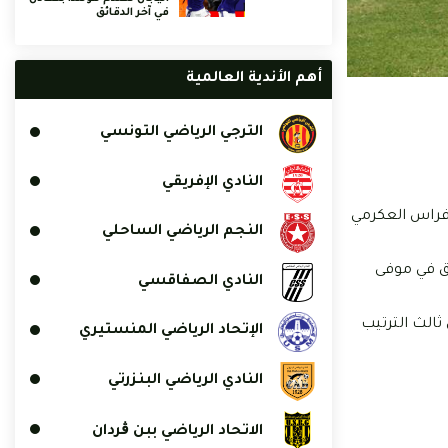
في آخر الدقائق
أهم الأندية العالمية
الترجي الرياضي التونسي
النادي الإفريقي
 الرحيمي وفراس العكرمي
النجم الرياضي الساحلي
يق في موفى
النادي الصفاقسي
انية من الدور الأول للرابطة المحترفة الأولى برصيد 16 نقطة، بفارق 4 نقاط عن ثالث الترتيب
الإتحاد الرياضي المنستيري
النادي الرياضي البنزرتي
الاتحاد الرياضي ببن ڨردان