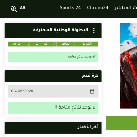
ث المباشر
Chrono24
Sports 24
AR
البطولة الوطنية المحترفة
الفريق
نقاط
ل
ف
ت
خ
فارق
لا توجد نتائج متاحة !!
كرة قدم
لا توجد نتائج متاحة !!
أخر الأخبار