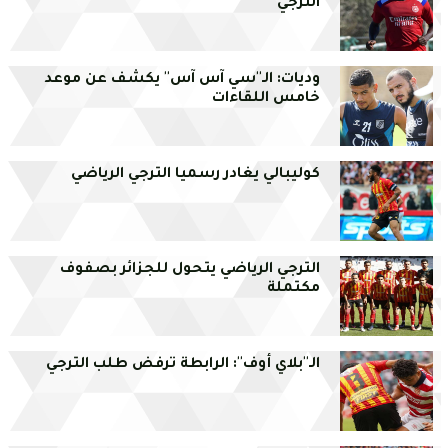
الترجي
وديات: الـ''سي آس آس'' يكشف عن موعد
خامس اللقاءات
كوليبالي يغادر رسميا الترجي الرياضي
الترجي الرياضي يتحول للجزائر بصفوف
مكتملة
الـ''بلاي أوف'': الرابطة ترفض طلب الترجي