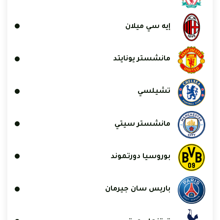
إيه سي ميلان
مانشستر يونايتد
تشيلسي
مانشستر سيتي
بوروسيا دورتموند
باريس سان جيرمان