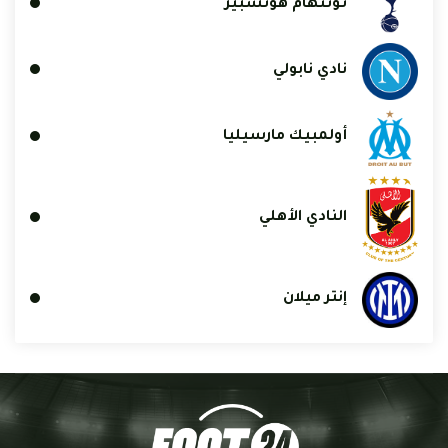
توتنهام هوتسبير
نادي نابولي
أولمبيك مارسيليا
النادي الأهلي
إنتر ميلان