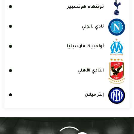
توتنهام هوتسبير
نادي نابولي
أولمبيك مارسيليا
النادي الأهلي
إنتر ميلان