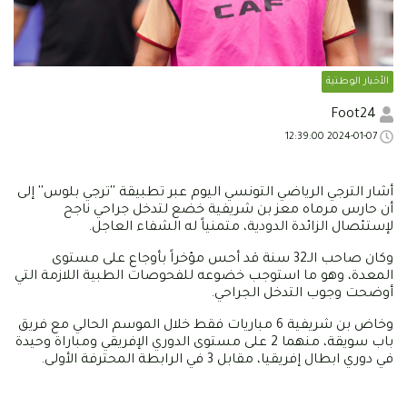
الأخبار الوطنية
Foot24
2024-01-07 12:39:00
أشار الترجي الرياضي التونسي اليوم عبر تطبيقة ''ترجي بلوس'' إلى
أن حارس مرماه معز بن شريفية خضع لتدخل جراحي ناجح
لإستئصال الزائدة الدودية، متمنياً له الشفاء العاجل.
وكان صاحب الـ32 سنة قد أحس مؤخراً بأوجاع على مستوى
المعدة، وهو ما استوجب خضوعه للفحوصات الطبية اللازمة التي
أوضحت وجوب التدخل الجراحي.
وخاض بن شريفية 6 مباريات فقط خلال الموسم الحالي مع فريق
باب سويقة، منهما 2 على مستوى الدوري الإفريقي ومباراة وحيدة
في دوري ابطال إفريقيا، مقابل 3 في الرابطة المحترفة الأولى.