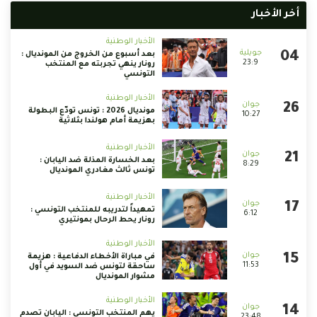
أخر الأخبار
الأخبار الوطنية
بعد أسبوع من الخروج من المونديال :
23:9
رونار ينهي تجربته مع المنتخب
التونسي
الأخبار الوطنية
مونديال 2026 : تونس تودّع البطولة
10:27
بهزيمة أمام هولندا بثلاثية
الأخبار الوطنية
بعد الخسارة المذلة ضد اليابان :
8:29
تونس ثالث مغادري المونديال
الأخبار الوطنية
تمهيداً لتدريبه للمنتخب التونسي :
6:12
رونار يحط الرحال بمونتيري
الأخبار الوطنية
في مباراة الأخطاء الدفاعية : هزيمة
11:53
ساحقة لتونس ضد السويد في أول
مشوار المونديال
الأخبار الوطنية
يهم المنتخب التونسي : اليابان تصدم
23:48