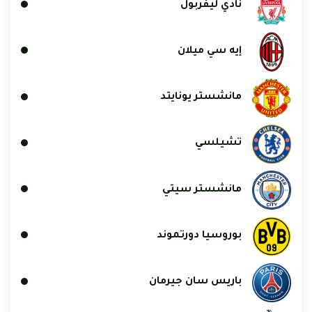
نادي ليفربول
إيه سي ميلان
مانشستر يونايتد
تشيلسي
مانشستر سيتي
بوروسيا دورتموند
باريس سان جيرمان