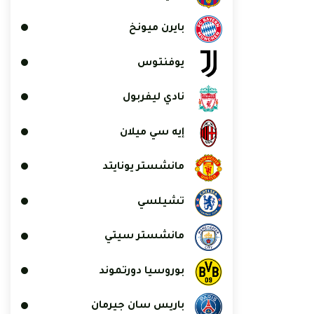
بايرن ميونخ
يوفنتوس
نادي ليفربول
إيه سي ميلان
مانشستر يونايتد
تشيلسي
مانشستر سيتي
بوروسيا دورتموند
باريس سان جيرمان