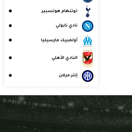
توتنهام هوتسبير
نادي نابولي
أولمبيك مارسيليا
النادي الأهلي
إنتر ميلان