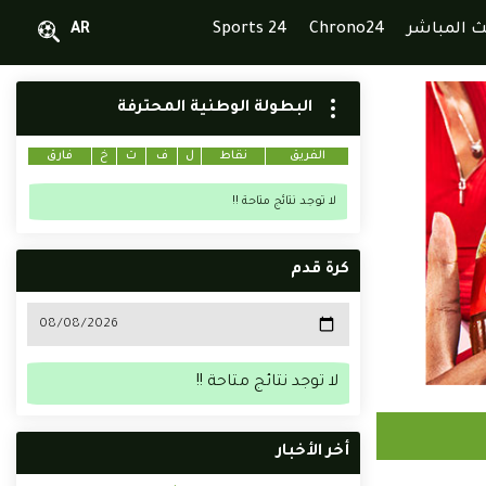
ث المباشر
Chrono24
Sports 24
AR
البطولة الوطنية المحترفة
الفريق
نقاط
ل
ف
ت
خ
فارق
لا توجد نتائج متاحة !!
كرة قدم
لا توجد نتائج متاحة !!
أخر الأخبار