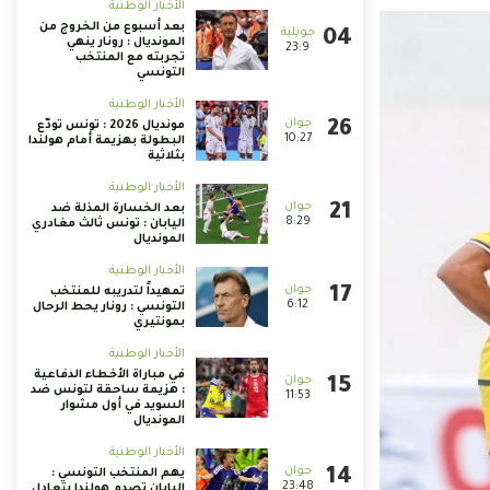
الأخبار الوطنية
بعد أسبوع من الخروج من
المونديال : رونار ينهي
23:9
تجربته مع المنتخب
التونسي
الأخبار الوطنية
مونديال 2026 : تونس تودّع
10:27
البطولة بهزيمة أمام هولندا
بثلاثية
الأخبار الوطنية
بعد الخسارة المذلة ضد
8:29
اليابان : تونس ثالث مغادري
المونديال
الأخبار الوطنية
تمهيداً لتدريبه للمنتخب
6:12
التونسي : رونار يحط الرحال
بمونتيري
الأخبار الوطنية
في مباراة الأخطاء الدفاعية
: هزيمة ساحقة لتونس ضد
11:53
السويد في أول مشوار
المونديال
الأخبار الوطنية
يهم المنتخب التونسي :
23:48
اليابان تصدم هولندا بتعادل