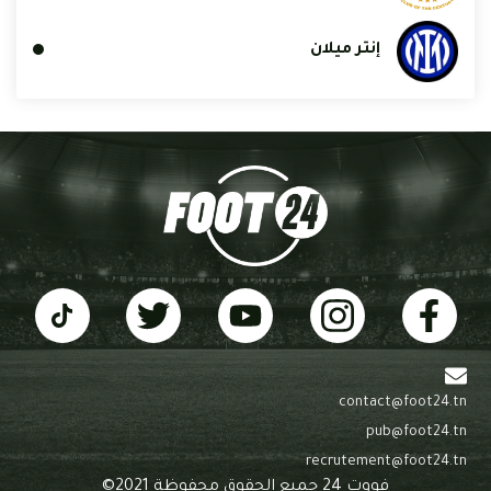
إنتر ميلان
contact@foot24.tn
pub@foot24.tn
recrutement@foot24.tn
فووت 24 جميع الحقوق محفوظة 2021©