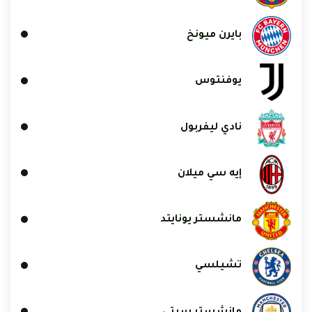
بايرن ميونخ
يوفنتوس
نادي ليفربول
إيه سي ميلان
مانشستر يونايتد
تشيلسي