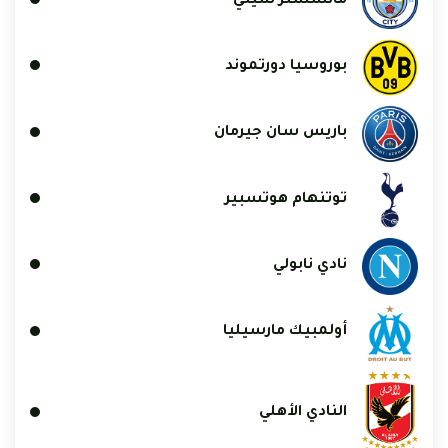
مانشستر سيتي
بوروسيا دورتموند
باريس سان جيرمان
توتنهام هوتسبير
نادي نابولي
أولمبيك مارسيليا
النادي الأهلي