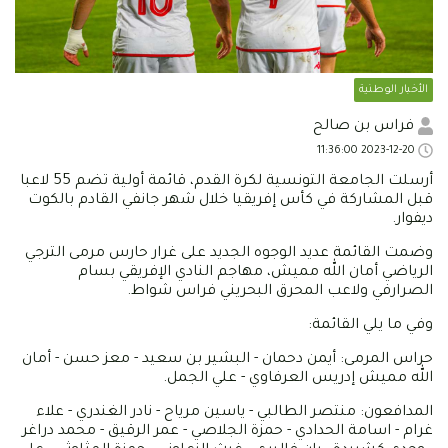
الأخبار الوطنية
فراس بن صالح
2023-12-20 11:36:00
أرسلت الجامعة التونسية لكرة القدم، قائمة أولية تضم 55 لاعبا
قبل المشاركة في كأس إفريقيا خلال شهر جانفي القادم بالكوت
ديفوار.
وضمت القائمة عديد الوجوه الجديد على غرار حارس مرمى الترجي
الرياضي أمان الله مميش، مهاجم النادي الإفريقي بسام
الصرارفي ولاعب المحرق البحريني فراس شواط.
وفي ما يلي القائمة:
حراس المرمى: أيمن دحمان - البشير بن سعيد - معز حسن - أمان
الله مميش إدريس العرفاوي - علي الجمل.
المدافعون: منتصر الطالبي - ياسين مرياح - نادر الغندري - علاء
غرام - اسامة الحدادي - حمزة الجلاصي - عمر الرقيق - محمد دراغر