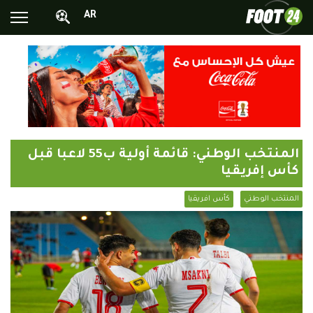
AR
الأخبار الوطنية
الأخبار العالمية
فيديوهات
محترفونا بالخارج
المنتخب الوطني: قائمة أولية ب55 لاعبا قبل
ألبومات الصور
كأس إفريقيا
أخبار متفرقة
المنتخب الوطني
كأس افريقيا
البرامج
البث المباشر
Chrono24
Sports 24