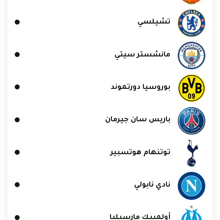
تشيلسي
مانشستر سيتي
بوروسيا دورتموند
باريس سان جيرمان
توتنهام هوتسبير
نادي نابولي
أولمبيك مارسيليا