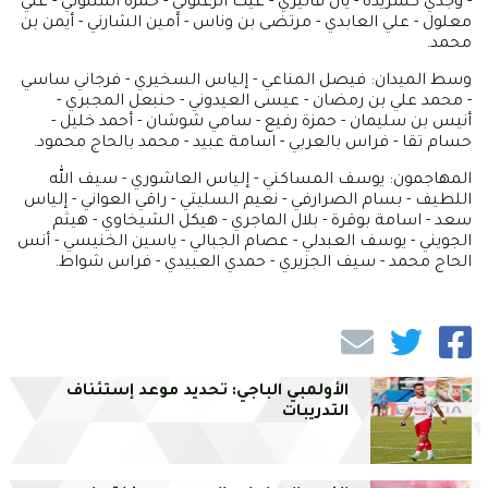
- وجدي كشريدة - يان فاليري - غيث الزعلوني - حمزة المثلوثي - علي
معلول - علي العابدي - مرتضى بن وناس - أمين الشارني - أيمن بن
محمد.
وسط الميدان: فيصل المناعي - إلياس السخيري - فرجاني ساسي
- محمد علي بن رمضان - عيسى العيدوني - حنبعل المجبري -
أنيس بن سليمان - حمزة رفيع - سامي شوشان - أحمد خليل -
حسام تقا - فراس بالعربي - اسامة عبيد - محمد بالحاج محمود.
المهاجمون: يوسف المساكني - إلياس العاشوري - سيف الله
اللطيف - بسام الصرارفي - نعيم السليتي - راقي العواني - إلياس
سعد - اسامة بوقرة - بلال الماجري - هيكل الشيخاوي - هيثم
الجويني - يوسف العبدلي - عصام الجبالي - ياسين الخنيسي - أنس
الحاج محمد - سيف الجزيري - حمدي العبيدي - فراس شواط.
الأولمبي الباجي: تحديد موعد إستئناف
التدريبات