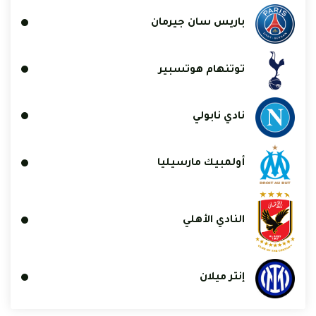
باريس سان جيرمان
توتنهام هوتسبير
نادي نابولي
أولمبيك مارسيليا
النادي الأهلي
إنتر ميلان