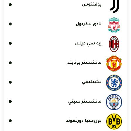
يوفنتوس
نادي ليفربول
إيه سي ميلان
مانشستر يونايتد
تشيلسي
مانشستر سيتي
بوروسيا دورتموند