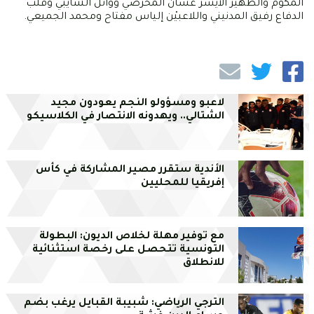
المكوّم والظهير الأيسر غسّان المحرصي ووائل الشايبي وقلب
الدفاع رفيق المدنيني واللاعبيْن إلياس مفتاح ومحمد الجميعي.
لاعبو ومسؤولو النجم يعودون مجيد
الشتالي.. ويهدونه الانتصار في الكلاسيكو
الأندية ستقرر مصير المشاركة في كأس
إفريقيا للمحليين
مع توفير مهلة لخلاص الديون: البطولة
التونسية تتحصل على رخصة استثنائية
للانطلاق
الترجي الرياضي: شبيبة القبايل يرغب بضم