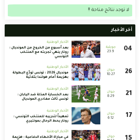
لا توجد نتائج متاحة !!
أخر الأخبار
الأخبار الوطنية
بعد أسبوع من الخروج من المونديال :
23:9
رونار ينهي تجربته مع المنتخب
التونسي
الأخبار الوطنية
مونديال 2026 : تونس تودّع البطولة
10:27
بهزيمة أمام هولندا بثلاثية
الأخبار الوطنية
بعد الخسارة المذلة ضد اليابان :
8:29
تونس ثالث مغادري المونديال
الأخبار الوطنية
تمهيداً لتدريبه للمنتخب التونسي :
6:12
رونار يحط الرحال بمونتيري
الأخبار الوطنية
في مباراة الأخطاء الدفاعية : هزيمة