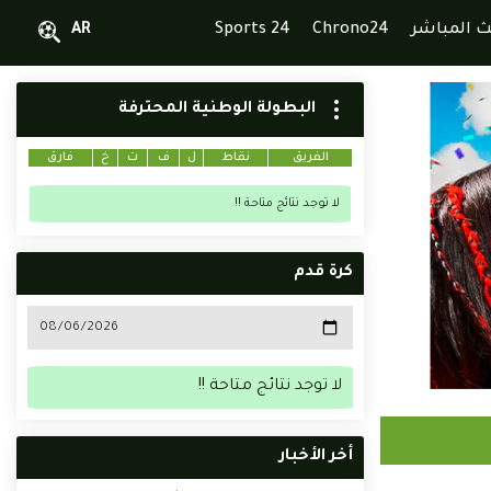
ث المباشر
Chrono24
Sports 24
AR
البطولة الوطنية المحترفة
الفريق
نقاط
ل
ف
ت
خ
فارق
لا توجد نتائج متاحة !!
كرة قدم
لا توجد نتائج متاحة !!
أخر الأخبار