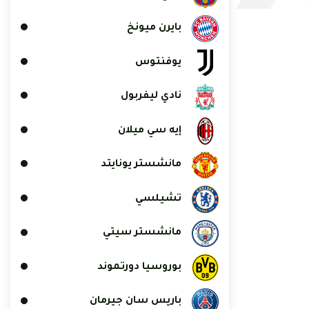
بايرن ميونخ
يوفنتوس
نادي ليفربول
إيه سي ميلان
مانشستر يونايتد
تشيلسي
مانشستر سيتي
بوروسيا دورتموند
باريس سان جيرمان