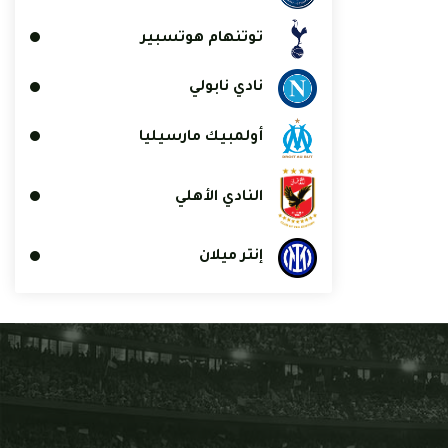
توتنهام هوتسبير
نادي نابولي
أولمبيك مارسيليا
النادي الأهلي
إنتر ميلان