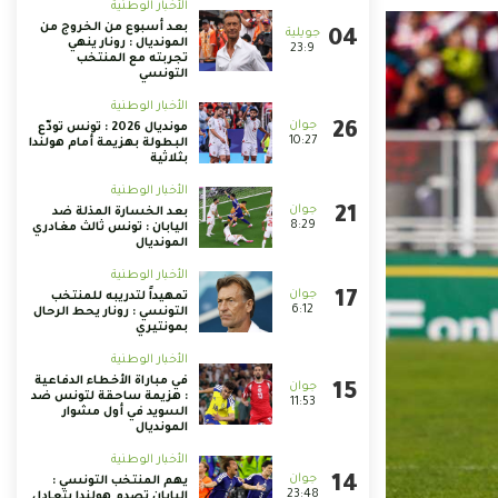
الأخبار الوطنية
بعد أسبوع من الخروج من
المونديال : رونار ينهي
23:9
تجربته مع المنتخب
التونسي
الأخبار الوطنية
مونديال 2026 : تونس تودّع
10:27
البطولة بهزيمة أمام هولندا
بثلاثية
الأخبار الوطنية
بعد الخسارة المذلة ضد
8:29
اليابان : تونس ثالث مغادري
المونديال
الأخبار الوطنية
تمهيداً لتدريبه للمنتخب
6:12
التونسي : رونار يحط الرحال
بمونتيري
الأخبار الوطنية
في مباراة الأخطاء الدفاعية
: هزيمة ساحقة لتونس ضد
11:53
السويد في أول مشوار
المونديال
الأخبار الوطنية
يهم المنتخب التونسي :
23:48
اليابان تصدم هولندا بتعادل