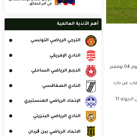
في آخر الدقائق
أهم الأندية العالمية
الترجي الرياضي التونسي
النادي الإفريقي
وشهدت قائمة نادي باب الجديد عودة اللاعب غيث الصغير بعد تعافيه من الإصابة والتي حرمته من المشاركة منذ مواجهة قوافل قفصة يوم 04 نوفمبر
النجم الرياضي الساحلي
غاب عن ذات
النادي الصفاقسي
ويستقبل نادي باب الجديد يوم الخميس 14 ديسمبر 2023، ضيفه النجم الساحلي، بملعب حمادي العقربي برادس، لحساب مباراة متأخرة من الجولة 11
الإتحاد الرياضي المنستيري
النادي الرياضي البنزرتي
الاتحاد الرياضي ببن ڨردان