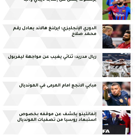
برشلونة يعلن عن إصابة ديباي وألبا
الدوري الإنجليزي: ايرلنغ هالاند يعادل رقم
محمد صلاح
ريال مدريد: ثنائي يغيب عن مواجهة ليفربول
مبابي الانجع امام المرمى في المونديال
إنفانتينو يكشف عن موقفه بخصوص
استبعاد روسيا من تصفيات المونديال