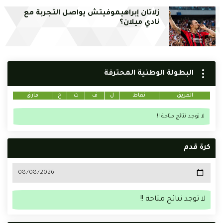
زلاتان إبراهيموفيتش يواصل التجربة مع
نادي ميلان؟
البطولة الوطنية المحترفة
الفريق
نقاط
ل
ف
ت
خ
فارق
لا توجد نتائج متاحة !!
كرة قدم
لا توجد نتائج متاحة !!