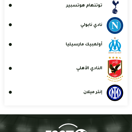
توتنهام هوتسبير
نادي نابولي
أولمبيك مارسيليا
النادي الأهلي
إنتر ميلان