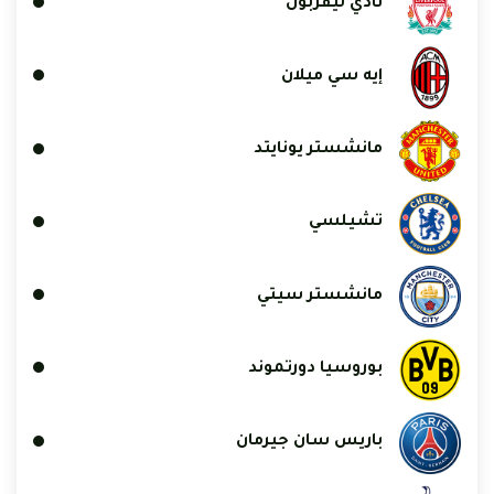
نادي ليفربول
إيه سي ميلان
مانشستر يونايتد
تشيلسي
مانشستر سيتي
بوروسيا دورتموند
باريس سان جيرمان