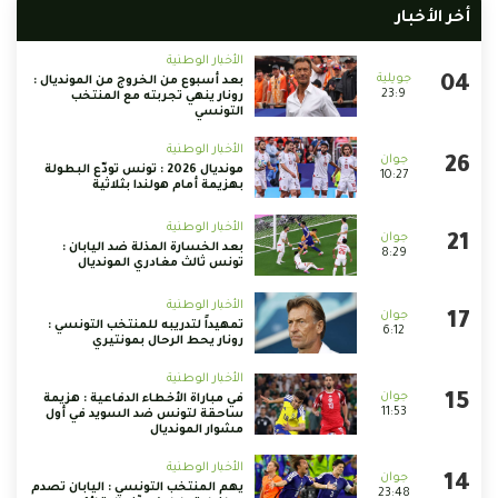
أخر الأخبار
الأخبار الوطنية
بعد أسبوع من الخروج من المونديال :
23:9
رونار ينهي تجربته مع المنتخب
التونسي
الأخبار الوطنية
مونديال 2026 : تونس تودّع البطولة
10:27
بهزيمة أمام هولندا بثلاثية
الأخبار الوطنية
بعد الخسارة المذلة ضد اليابان :
8:29
تونس ثالث مغادري المونديال
الأخبار الوطنية
تمهيداً لتدريبه للمنتخب التونسي :
6:12
رونار يحط الرحال بمونتيري
الأخبار الوطنية
في مباراة الأخطاء الدفاعية : هزيمة
11:53
ساحقة لتونس ضد السويد في أول
مشوار المونديال
الأخبار الوطنية
يهم المنتخب التونسي : اليابان تصدم
23:48