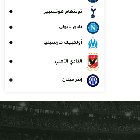
توتنهام هوتسبير
نادي نابولي
أولمبيك مارسيليا
النادي الأهلي
إنتر ميلان