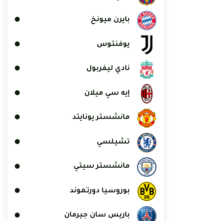
بايرن ميونخ
يوفنتوس
نادي ليفربول
إيه سي ميلان
مانشستر يونايتد
تشيلسي
مانشستر سيتي
بوروسيا دورتموند
باريس سان جيرمان