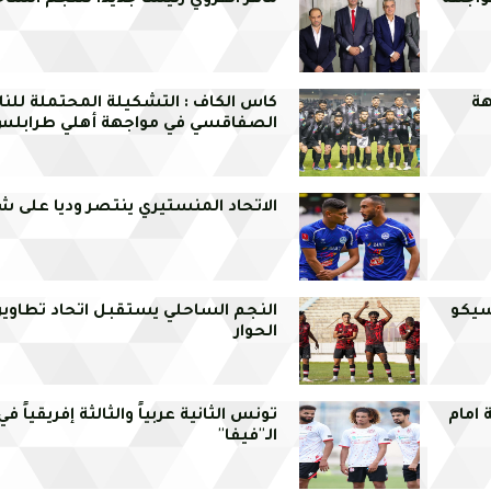
واجهة
ماهر القروي رئيساً جديدا للنجم السا
هة
كاس الكاف : التشكيلة المحتملة للنا
الصفاقسي في مواجهة أهلي طرابلس 
الاتحاد المنستيري ينتصر وديا على شب
سيكو
النجم الساحلي يستقبل اتحاد تطاوين
الحوار
 امام
تونس الثانية عربياً والثالثة إفريقياً 
الـ''فيفا''