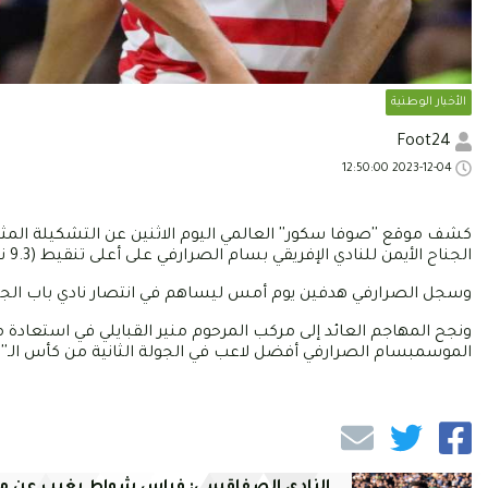
الأخبار الوطنية
Foot24
2023-12-04 12:50:00
كشف موقع ''صوفا سكور'' العالمي اليوم الاثنين عن التشكيلة المثا
الجناح الأيمن للنادي الإفريقي بسام الصرارفي على أعلى تنقيط (9.3 نقطة) ليكون أفضل لاعب في هذه الجولة.
وسجل الصرارفي هدفين يوم أمس ليساهم في انتصار نادي باب الجديد
الموسمبسام الصرارفي أفضل لاعب في الجولة الثانية من كأس الـ''ك