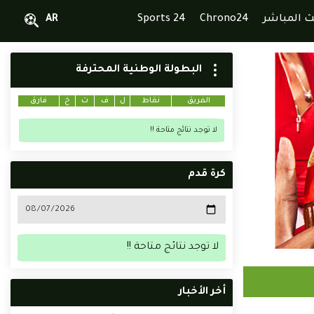
ث المباشر
Chrono24
Sports 24
AR
البطولة الوطنية المحترفة
الفريق
نقاط
ل
ف
ت
خ
فارق
لا توجد نتائج متاحة !!
كرة قدم
لا توجد نتائج متاحة !!
أخر الأخبار