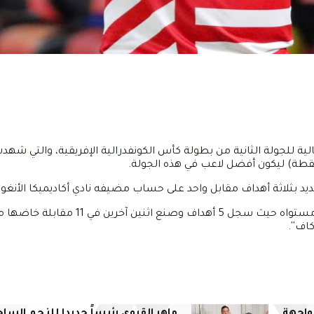
لية للجولة الثانية من بطولة كأس الكونفدرالية الإفريقية، والتي ش
 بثلاثة أهداف مقابل واحد على حساب مضيفه نادي أكاديميكا الأنغول
ونجح المهاجم العائد إلى مركب المرحوم منير القبايلي في استعادة مستواه حيث سجل 5 أهد
اف''.