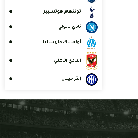
توتنهام هوتسبير
نادي نابولي
أولمبيك مارسيليا
النادي الأهلي
إنتر ميلان