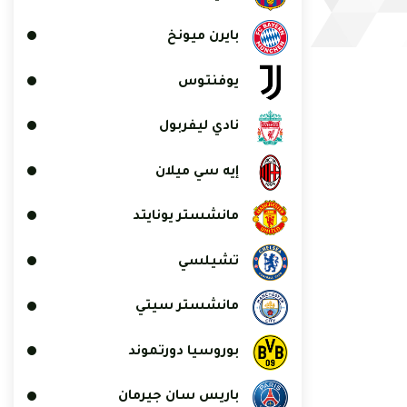
بايرن ميونخ
يوفنتوس
نادي ليفربول
إيه سي ميلان
مانشستر يونايتد
تشيلسي
مانشستر سيتي
بوروسيا دورتموند
باريس سان جيرمان