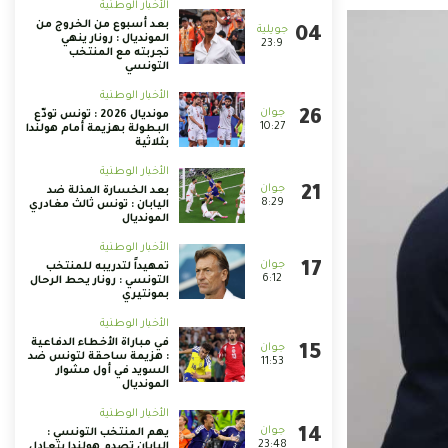
الأخبار الوطنية
بعد أسبوع من الخروج من
المونديال : رونار ينهي
23:9
تجربته مع المنتخب
التونسي
الأخبار الوطنية
مونديال 2026 : تونس تودّع
10:27
البطولة بهزيمة أمام هولندا
بثلاثية
الأخبار الوطنية
بعد الخسارة المذلة ضد
8:29
اليابان : تونس ثالث مغادري
المونديال
الأخبار الوطنية
تمهيداً لتدريبه للمنتخب
6:12
التونسي : رونار يحط الرحال
بمونتيري
الأخبار الوطنية
في مباراة الأخطاء الدفاعية
: هزيمة ساحقة لتونس ضد
11:53
السويد في أول مشوار
المونديال
الأخبار الوطنية
يهم المنتخب التونسي :
23:48
اليابان تصدم هولندا بتعادل