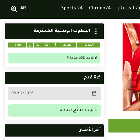
ث المباشر
Chrono24
Sports 24
AR
البطولة الوطنية المحترفة
الفريق
نقاط
ل
ف
ت
خ
فارق
لا توجد نتائج متاحة !!
كرة قدم
لا توجد نتائج متاحة !!
أخر الأخبار