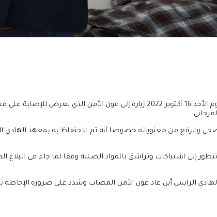
علمت "فووت24" أن رئيس النادي الإفريقي يوسف العلمي قد أدّى اليوم الأحد 16 أكتوبر 2022 زيارة إلى عون الأمن الذي 
قرجاني.
صحي والرفع من معنوياته خصوصا أنه تم الاحتفاظ به بمعهد الهادي ا
إلى اشتباكات وتراشق بالمواد الصلبة وفقا لما جاء في البلاغ الصا
 الهادي الرايس أين عاد عون الأمن المصاب وشدد على ضرورة الإحاطة ب