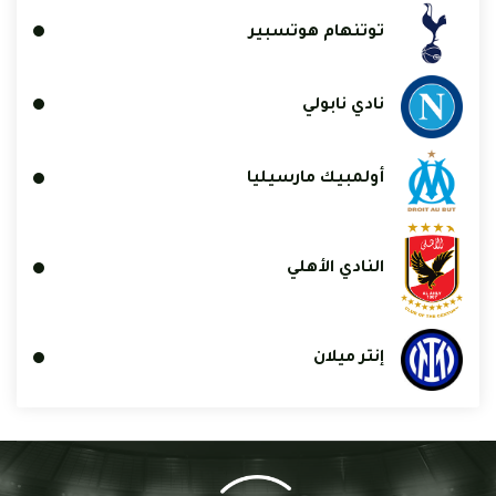
توتنهام هوتسبير
نادي نابولي
أولمبيك مارسيليا
النادي الأهلي
إنتر ميلان