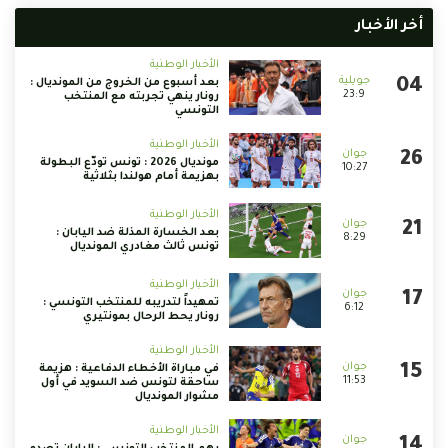
أخر الأخبار
الأخبار الوطنية
بعد أسبوع من الخروج من المونديال :
23:9
رونار ينهي تجربته مع المنتخب
التونسي
الأخبار الوطنية
مونديال 2026 : تونس تودّع البطولة
10:27
بهزيمة أمام هولندا بثلاثية
الأخبار الوطنية
بعد الخسارة المذلة ضد اليابان :
8:29
تونس ثالث مغادري المونديال
الأخبار الوطنية
تمهيداً لتدريبه للمنتخب التونسي :
6:12
رونار يحط الرحال بمونتيري
الأخبار الوطنية
في مباراة الأخطاء الدفاعية : هزيمة
11:53
ساحقة لتونس ضد السويد في أول
مشوار المونديال
الأخبار الوطنية