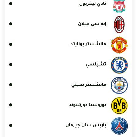
نادي ليفربول
إيه سي ميلان
مانشستر يونايتد
تشيلسي
مانشستر سيتي
بوروسيا دورتموند
باريس سان جيرمان