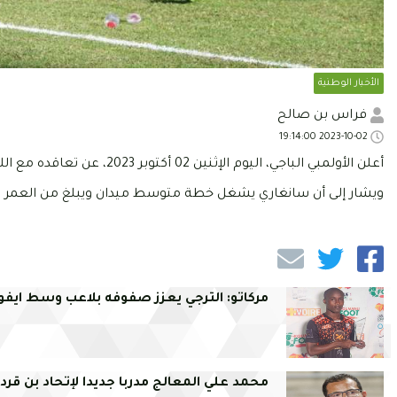
الأخبار الوطنية
فراس بن صالح
2023-10-02 19:14:00
أعلن الأولمبي الباجي، اليوم الإثنين 02 أكتوبر 2023، عن تعاقده مع اللاعب الإيفواري اسماعيل سانغاري في صفقة انتقال حر.
ويشار إلى أن سانغاري يشغل خطة متوسط ميدان ويبلغ من العمر 34 عاما سبق له وأن خاض تجربة في البطولة الوطنية عبر بوابة أولمبيك سيدي بوزيد.
مركاتو: الترجي يعزز صفوفه بلاعب وسط ايفو
محمد علي المعالج مدربا جديدا لإتحاد بن قرد