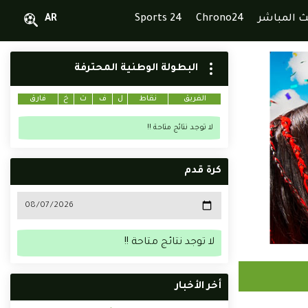
ث المباشر
Chrono24
Sports 24
AR
البطولة الوطنية المحترفة
الفريق
نقاط
ل
ف
ت
خ
فارق
لا توجد نتائج متاحة !!
كرة قدم
لا توجد نتائج متاحة !!
أخر الأخبار