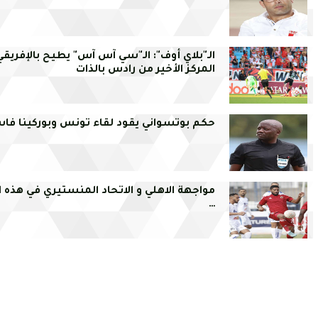
الـ"بلاي أوف": الـ"سي آس آس" يطيح بالإفريقي
المركز الأخير من رادس بالذات
حكم بوتسواني يقود لقاء تونس وبوركينا فا
مواجهة الاهلي و الاتحاد المنستيري في هذه ا
…