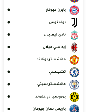
بايرن ميونخ
يوفنتوس
نادي ليفربول
إيه سي ميلان
مانشستر يونايتد
تشيلسي
مانشستر سيتي
بوروسيا دورتموند
باريس سان جيرمان