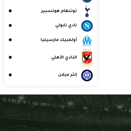
توتنهام هوتسبير
نادي نابولي
أولمبيك مارسيليا
النادي الأهلي
إنتر ميلان