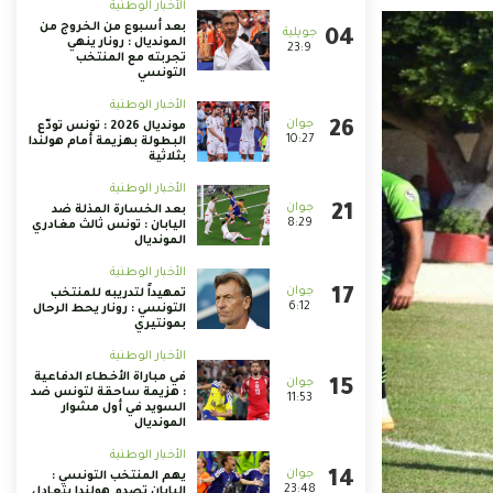
الأخبار الوطنية
بعد أسبوع من الخروج من
المونديال : رونار ينهي
23:9
تجربته مع المنتخب
التونسي
الأخبار الوطنية
مونديال 2026 : تونس تودّع
10:27
البطولة بهزيمة أمام هولندا
بثلاثية
الأخبار الوطنية
بعد الخسارة المذلة ضد
8:29
اليابان : تونس ثالث مغادري
المونديال
الأخبار الوطنية
تمهيداً لتدريبه للمنتخب
6:12
التونسي : رونار يحط الرحال
بمونتيري
الأخبار الوطنية
في مباراة الأخطاء الدفاعية
: هزيمة ساحقة لتونس ضد
11:53
السويد في أول مشوار
المونديال
الأخبار الوطنية
يهم المنتخب التونسي :
23:48
اليابان تصدم هولندا بتعادل