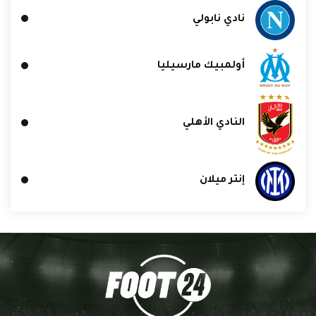
نادي نابولي
أولمبيك مارسيليا
النادي الأهلي
إنتر ميلان