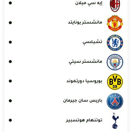
إيه سي ميلان
مانشستر يونايتد
تشيلسي
مانشستر سيتي
بوروسيا دورتموند
باريس سان جيرمان
توتنهام هوتسبير