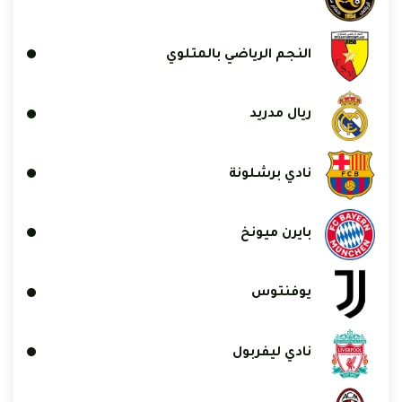
النجم الرياضي بالمتلوي
ريال مدريد
نادي برشلونة
بايرن ميونخ
يوفنتوس
نادي ليفربول