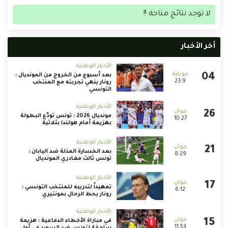
لا توجد نتائج متاحة !!
أخر الأخبار
الأخبار الوطنية
بعد أسبوع من الخروج من المونديال :
23:9
رونار ينهي تجربته مع المنتخب
التونسي
الأخبار الوطنية
مونديال 2026 : تونس تودّع البطولة
10:27
بهزيمة أمام هولندا بثلاثية
الأخبار الوطنية
بعد الخسارة المذلة ضد اليابان :
8:29
تونس ثالث مغادري المونديال
الأخبار الوطنية
تمهيداً لتدريبه للمنتخب التونسي :
6:12
رونار يحط الرحال بمونتيري
الأخبار الوطنية
في مباراة الأخطاء الدفاعية : هزيمة
11:53