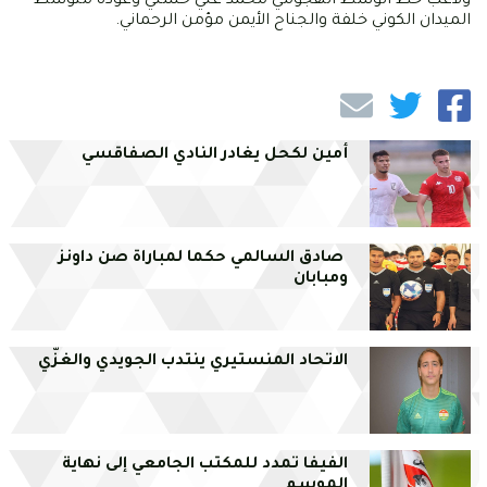
ولاعب خط الوسط الهجومي محمد علي حسني وعودة متوسط
الميدان الكوني خلفة والجناح الأيمن مؤمن الرحماني.
أمين لكحل يغادر النادي الصفاقسي
صادق السالمي حكما لمباراة صن داونز
ومبابان
الاتحاد المنستيري ينتدب الجويدي والغزّي
الفيفا تمدد للمكتب الجامعي إلى نهاية
الموسم