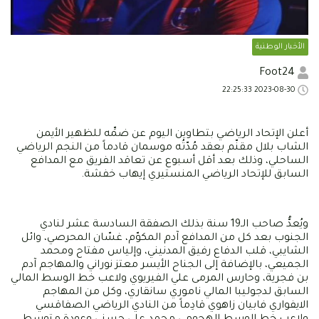
الأخبار الوطنية
Foot24
2023-08-30 22:25:33
أعلن الإتحاد الرياضي بتطاوين اليوم عن ضمِّه للظهير الأيمن
الشاب بلال مقنّم بعقد مُدّتُه موسمان قادماً من النجم الرياضي
الساحلي، وذلك بعد أقل أسبوع عن تعاقد الفريق مع المدافع
السابق للإتحاد الرياضي المنستيري إيهاب خفشة.
ويُعدُّ صاحب الـ19 سنة بذلك الصفقة السادسة عشر لنادي
الجنوب بعد كل من المدافع آدم المكوّم، غسّان المحرصي، وائل
الشايبي، قلب الدفاع رفيق المدنيني، وإلياس مفتاح ومحمد
الجميعي، بالإضافة إلى الجناح الأيسر معتز نوراني والمهاجم آدم
بن فجرية، وحارس المرمى علي الفيريوي ولاعب خط الوسط المالي
السابق لدجوليبا المالي ناموري سانقاري، وكل من المهاجم
الايفواري فابيان زاهوي قادِماً من النادي الرياضي الصفاقسي