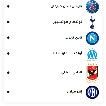
باريس سان جيرمان
توتنهام هوتسبير
نادي نابولي
أولمبيك مارسيليا
النادي الأهلي
إنتر ميلان