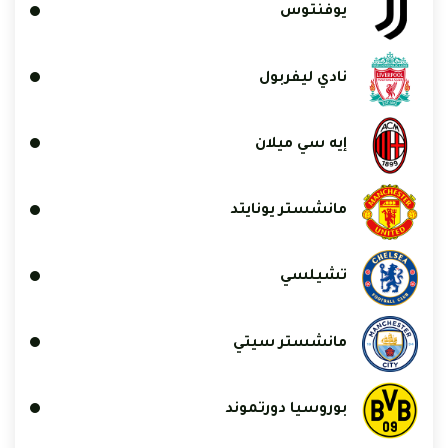
يوفنتوس
نادي ليفربول
إيه سي ميلان
مانشستر يونايتد
تشيلسي
مانشستر سيتي
بوروسيا دورتموند