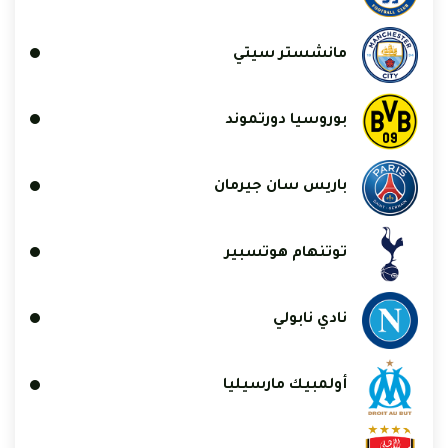
مانشستر سيتي
بوروسيا دورتموند
باريس سان جيرمان
توتنهام هوتسبير
نادي نابولي
أولمبيك مارسيليا