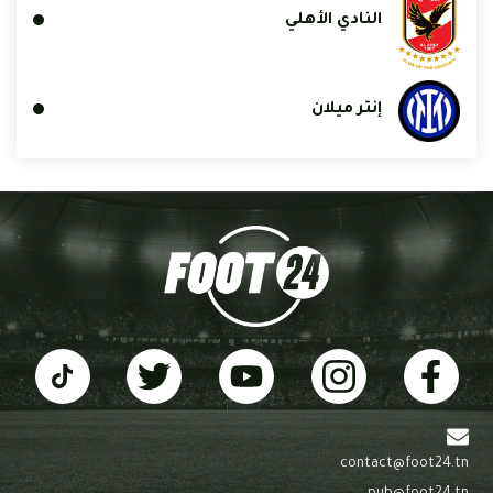
النادي الأهلي
إنتر ميلان
contact@foot24.tn