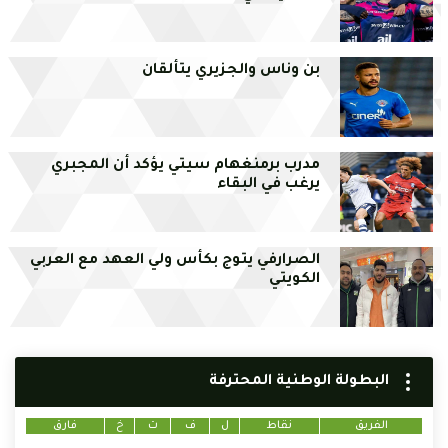
بن وناس والجزيري يتألقان
مدرب برمنغهام سيتي يؤكد أن المجبري
يرغب في البقاء
الصرارفي يتوج بكأس ولي العهد مع العربي
الكويتي
البطولة الوطنية المحترفة
الفريق
نقاط
ل
ف
ت
خ
فارق