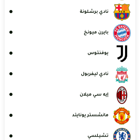
نادي برشلونة
بايرن ميونخ
يوفنتوس
نادي ليفربول
إيه سي ميلان
مانشستر يونايتد
تشيلسي