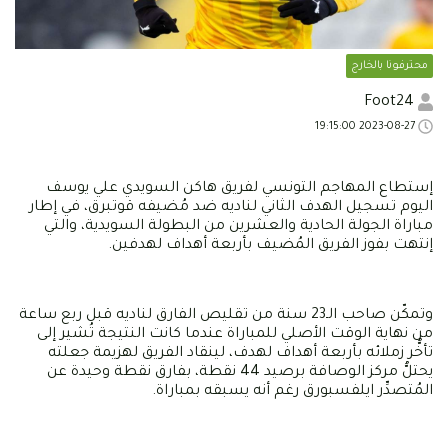
محترفونا بالخارج
Foot24
2023-08-27 19:15:00
إستطاع المهاجم التونسي لفريق هاكن السويدي علي يوسف
اليوم تسجيل الهدف الثاني لناديه ضد مُضيفه قوتبرق، في إطار
مباراة الجولة الحادية والعشرين من البطولة السويدية، والتي
إنتهت بفوز الفريق المُضيف بأربعة أهداف لهدفين.
وتمكّن صاحب الـ23 سنة من تقليص الفارق لناديه قبل ربع ساعة
من نهاية الوقت الأصلي للمباراة عندما كانت النتيجة تُشير إلى
تأخُّر زملائه بأربعة أهداف لهدف، لينقاد الفريق لهزيمة جعلته
يحتلُّ مركز الوصافة برصيد 44 نقطة، بفارق نقطة وحيدة عن
المُتصدِّر ايلفسبورق رغم أنه يسبقه بمباراة.