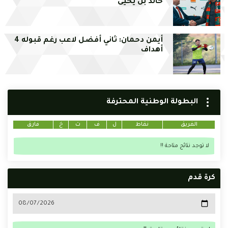
خالد بن يحيى
أيمن دحمان: ثاني أفضل لاعب رغم قبوله 4
أهداف
البطولة الوطنية المحترفة
الفريق
نقاط
ل
ف
ت
خ
فارق
لا توجد نتائج متاحة !!
كرة قدم