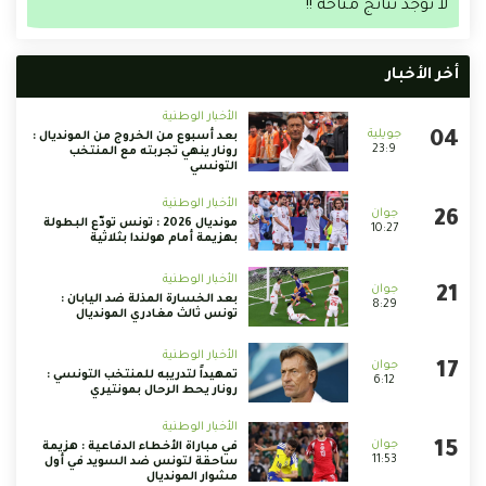
لا توجد نتائج متاحة !!
أخر الأخبار
الأخبار الوطنية
بعد أسبوع من الخروج من المونديال :
23:9
رونار ينهي تجربته مع المنتخب
التونسي
الأخبار الوطنية
مونديال 2026 : تونس تودّع البطولة
10:27
بهزيمة أمام هولندا بثلاثية
الأخبار الوطنية
بعد الخسارة المذلة ضد اليابان :
8:29
تونس ثالث مغادري المونديال
الأخبار الوطنية
تمهيداً لتدريبه للمنتخب التونسي :
6:12
رونار يحط الرحال بمونتيري
الأخبار الوطنية
في مباراة الأخطاء الدفاعية : هزيمة
11:53
ساحقة لتونس ضد السويد في أول
مشوار المونديال