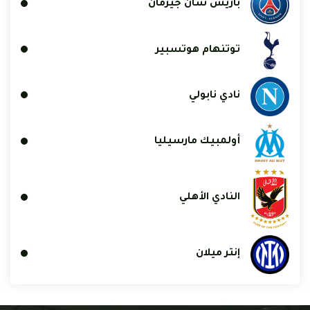
باريس سان جيرمان
توتنهام هوتسبير
نادي نابولي
أولمبيك مارسيليا
النادي الأهلي
إنتر ميلان