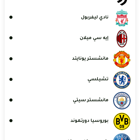
نادي ليفربول
إيه سي ميلان
مانشستر يونايتد
تشيلسي
مانشستر سيتي
بوروسيا دورتموند