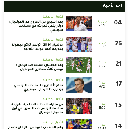
أخر الأخبار
الأخبار الوطنية
بعد أسبوع من الخروج من المونديال :
23:9
رونار ينهي تجربته مع المنتخب
التونسي
الأخبار الوطنية
مونديال 2026 : تونس تودّع البطولة
10:27
بهزيمة أمام هولندا بثلاثية
الأخبار الوطنية
بعد الخسارة المذلة ضد اليابان :
8:29
تونس ثالث مغادري المونديال
الأخبار الوطنية
تمهيداً لتدريبه للمنتخب التونسي :
6:12
رونار يحط الرحال بمونتيري
الأخبار الوطنية
في مباراة الأخطاء الدفاعية : هزيمة
11:53
ساحقة لتونس ضد السويد في أول
مشوار المونديال
الأخبار الوطنية
يهم المنتخب التونسي : اليابان تصدم
23:48