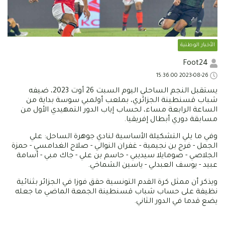
الأخبار الوطنية
Foot24
2023-08-26 15:36:00
يستقبل النجم الساحلي اليوم السبت 26 أوت 2023، ضيفه
شباب قسنطينة الجزائري، بملعب أولمبي سوسة بداية من
الساعة الرابعة مساء، لحساب إياب الدور التمهيدي الأول من
مسابقة دوري أبطال إفريقيا.
وفي ما يلي التشكيلة الأساسية لنادي جوهرة الساحل: علي
الجمل - فرج بن نجيمية - غفران النوالي - صلاح الغدامسي - حمزة
الجلاصي - صومايلا سيديبي - حاسم بن علي - جاك مبي - أسامة
عبيد - يوسف العبدلي - ياسين الشماخي.
ويذكر أن ممثل كرة القدم التونسية حقق فوزا في الجزائر بثنائية
نظيفة على حساب شباب قسنطينة الجمعة الماضي ما جعله
يضع قدما في الدور الثاني.