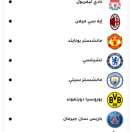
نادي ليفربول
إيه سي ميلان
مانشستر يونايتد
تشيلسي
مانشستر سيتي
بوروسيا دورتموند
باريس سان جيرمان