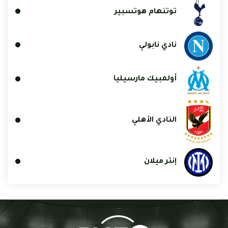
توتنهام هوتسبير
نادي نابولي
أولمبيك مارسيليا
النادي الأهلي
إنتر ميلان