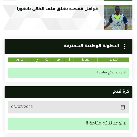
قوافل قفصة يغلق ملف الكالي بانغورا
البطولة الوطنية المحترفة
الفريق
نقاط
ل
ف
ت
خ
فارق
لا توجد نتائج متاحة !!
كرة قدم
لا توجد نتائج متاحة !!