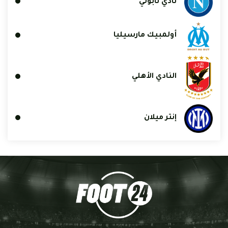
نادي نابولي
أولمبيك مارسيليا
النادي الأهلي
إنتر ميلان