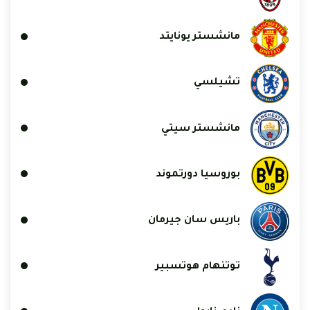
مانشستر يونايتد
تشيلسي
مانشستر سيتي
بوروسيا دورتموند
باريس سان جيرمان
توتنهام هوتسبير