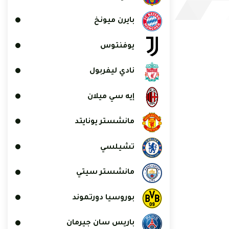
بايرن ميونخ
يوفنتوس
نادي ليفربول
إيه سي ميلان
مانشستر يونايتد
تشيلسي
مانشستر سيتي
بوروسيا دورتموند
باريس سان جيرمان