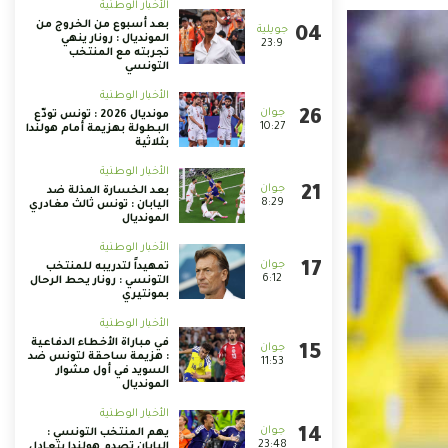
الأخبار الوطنية
بعد أسبوع من الخروج من
المونديال : رونار ينهي
23:9
تجربته مع المنتخب
التونسي
الأخبار الوطنية
مونديال 2026 : تونس تودّع
10:27
البطولة بهزيمة أمام هولندا
بثلاثية
الأخبار الوطنية
بعد الخسارة المذلة ضد
8:29
اليابان : تونس ثالث مغادري
المونديال
الأخبار الوطنية
تمهيداً لتدريبه للمنتخب
6:12
التونسي : رونار يحط الرحال
بمونتيري
الأخبار الوطنية
في مباراة الأخطاء الدفاعية
: هزيمة ساحقة لتونس ضد
11:53
السويد في أول مشوار
المونديال
الأخبار الوطنية
يهم المنتخب التونسي :
23:48
اليابان تصدم هولندا بتعادل