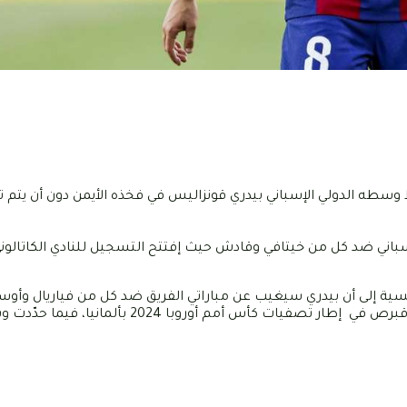
وسطه الدولي الإسباني بيدري قونزاليس في فخذه الأيمن دون أن يتم ت
الدوري الإسباني ضد كل من خيتافي وقادش حيث إفتتح التسجيل للنادي الكاتالو
نسية إلى أن بيدري سيغيب عن مباراتي الفريق ضد كل من فياريال وأوس
الدوري الإسباني، بالإضافة إلى أنّه لن يكون متاحاً لمباراة إسبانيا ضد قبرص في إطار تصفيا