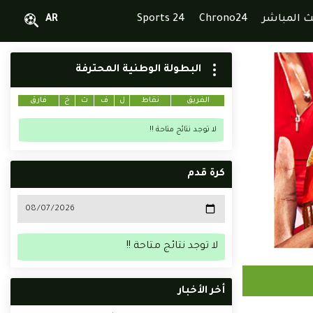
ث المباشر
Chrono24
Sports 24
AR
البطولة الوطنية المحترفة
الفريق
نقاط
ل
ف
ت
خ
فارق
لا توجد نتائج متاحة !!
كرة قدم
لا توجد نتائج متاحة !!
أخر الأخبار