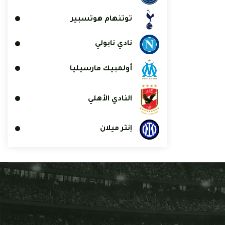
توتنهام هوتسبير
نادي نابولي
أولمبيك مارسيليا
النادي الأهلي
إنتر ميلان