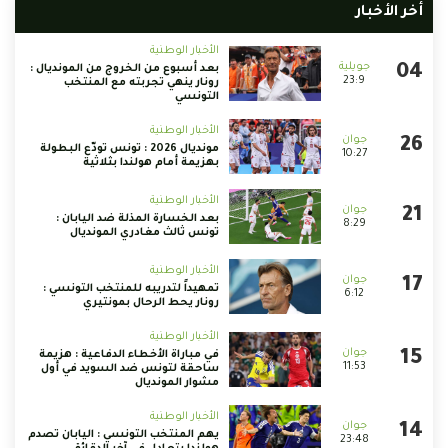
أخر الأخبار
الأخبار الوطنية
بعد أسبوع من الخروج من المونديال :
23:9
رونار ينهي تجربته مع المنتخب
التونسي
الأخبار الوطنية
مونديال 2026 : تونس تودّع البطولة
10:27
بهزيمة أمام هولندا بثلاثية
الأخبار الوطنية
بعد الخسارة المذلة ضد اليابان :
8:29
تونس ثالث مغادري المونديال
الأخبار الوطنية
تمهيداً لتدريبه للمنتخب التونسي :
6:12
رونار يحط الرحال بمونتيري
الأخبار الوطنية
في مباراة الأخطاء الدفاعية : هزيمة
11:53
ساحقة لتونس ضد السويد في أول
مشوار المونديال
الأخبار الوطنية
يهم المنتخب التونسي : اليابان تصدم
23:48