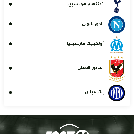
توتنهام هوتسبير
نادي نابولي
أولمبيك مارسيليا
النادي الأهلي
إنتر ميلان