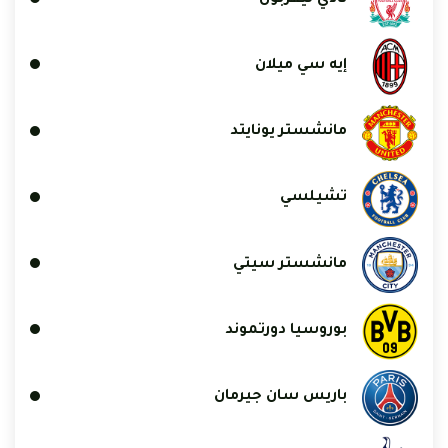
إيه سي ميلان
مانشستر يونايتد
تشيلسي
مانشستر سيتي
بوروسيا دورتموند
باريس سان جيرمان