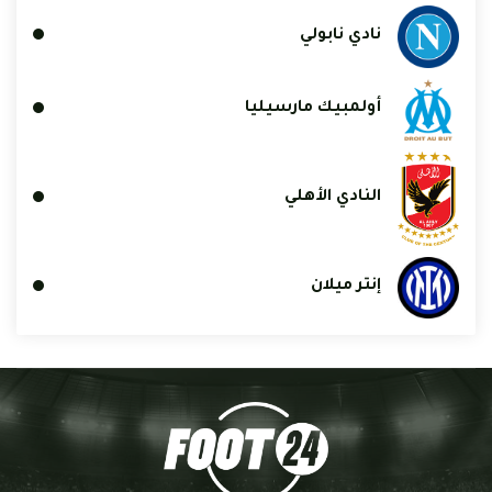
نادي نابولي
أولمبيك مارسيليا
النادي الأهلي
إنتر ميلان