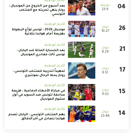
الأخبار الوطنية
بعد أسبوع من الخروج من المونديال :
23:9
رونار ينهي تجربته مع المنتخب
التونسي
الأخبار الوطنية
مونديال 2026 : تونس تودّع البطولة
10:27
بهزيمة أمام هولندا بثلاثية
الأخبار الوطنية
بعد الخسارة المذلة ضد اليابان :
8:29
تونس ثالث مغادري المونديال
الأخبار الوطنية
تمهيداً لتدريبه للمنتخب التونسي :
6:12
رونار يحط الرحال بمونتيري
الأخبار الوطنية
في مباراة الأخطاء الدفاعية : هزيمة
11:53
ساحقة لتونس ضد السويد في أول
مشوار المونديال
الأخبار الوطنية
يهم المنتخب التونسي : اليابان تصدم
23:48
هولندا بتعادل في آخر الدقائق