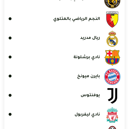
النجم الرياضي بالمتلوي
ريال مدريد
نادي برشلونة
بايرن ميونخ
يوفنتوس
نادي ليفربول