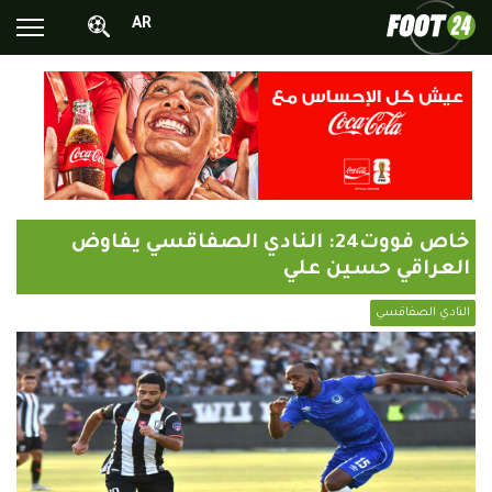
AR
الأخبار الوطنية
الأخبار العالمية
فيديوهات
محترفونا بالخارج
خاص فووت24: النادي الصفاقسي يفاوض
ألبومات الصور
العراقي حسين علي
أخبار متفرقة
النادي الصفاقسي
البرامج
البث المباشر
Chrono24
Sports 24