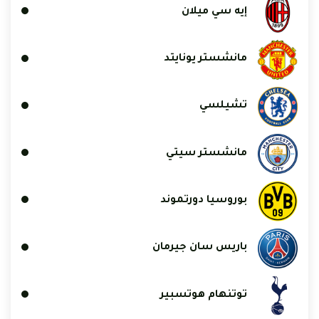
إيه سي ميلان
مانشستر يونايتد
تشيلسي
مانشستر سيتي
بوروسيا دورتموند
باريس سان جيرمان
توتنهام هوتسبير