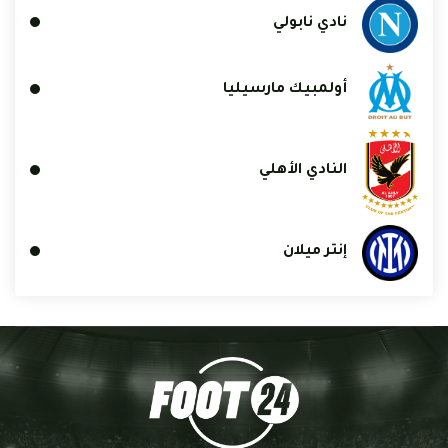
نادي نابولي
أولمبيك مارسيليا
النادي الأهلي
إنتر ميلان