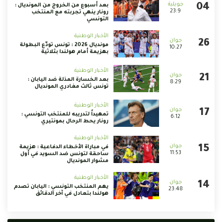
بعد أسبوع من الخروج من المونديال :
23:9
رونار ينهي تجربته مع المنتخب
التونسي
الأخبار الوطنية
مونديال 2026 : تونس تودّع البطولة
10:27
بهزيمة أمام هولندا بثلاثية
الأخبار الوطنية
بعد الخسارة المذلة ضد اليابان :
8:29
تونس ثالث مغادري المونديال
الأخبار الوطنية
تمهيداً لتدريبه للمنتخب التونسي :
6:12
رونار يحط الرحال بمونتيري
الأخبار الوطنية
في مباراة الأخطاء الدفاعية : هزيمة
11:53
ساحقة لتونس ضد السويد في أول
مشوار المونديال
الأخبار الوطنية
يهم المنتخب التونسي : اليابان تصدم
23:48
هولندا بتعادل في آخر الدقائق