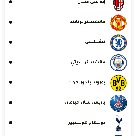
إيه سي ميلان
مانشستر يونايتد
تشيلسي
مانشستر سيتي
بوروسيا دورتموند
باريس سان جيرمان
توتنهام هوتسبير