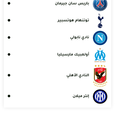
باريس سان جيرمان
توتنهام هوتسبير
نادي نابولي
أولمبيك مارسيليا
النادي الأهلي
إنتر ميلان