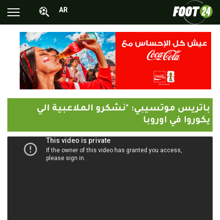
AR
الأخبار الوطنية
الأخبار العالمية
فيديوهات
محترفونا بالخارج
باتريس موتسيبي: "نشكرو الملاعبية الي
ألبومات الصور
يكوروا في اوروبا
أخبار متفرقة
البرامج
البث المباشر
Chrono24
Sports 24