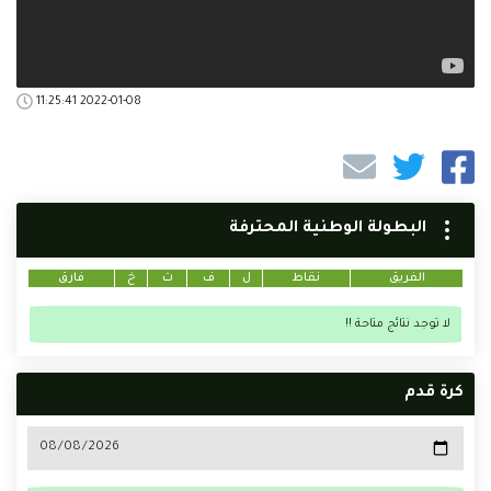
2022-01-08 11:25:41
البطولة الوطنية المحترفة
الفريق
نقاط
ل
ف
ت
خ
فارق
لا توجد نتائج متاحة !!
كرة قدم