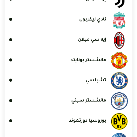
نادي ليفربول
إيه سي ميلان
مانشستر يونايتد
تشيلسي
مانشستر سيتي
بوروسيا دورتموند