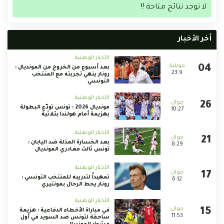
لا توجد نتائج متاحة !!
أخر الأخبار
الأخبار الوطنية
بعد أسبوع من الخروج من المونديال :
23:9
رونار ينهي تجربته مع المنتخب
التونسي
الأخبار الوطنية
مونديال 2026 : تونس تودّع البطولة
10:27
بهزيمة أمام هولندا بثلاثية
الأخبار الوطنية
بعد الخسارة المذلة ضد اليابان :
8:29
تونس ثالث مغادري المونديال
الأخبار الوطنية
تمهيداً لتدريبه للمنتخب التونسي :
6:12
رونار يحط الرحال بمونتيري
الأخبار الوطنية
في مباراة الأخطاء الدفاعية : هزيمة
11:53
ساحقة لتونس ضد السويد في أول